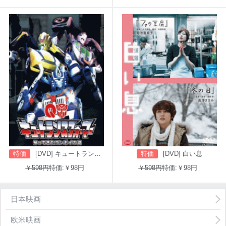
特価
[DVD] キュートランスフォーマー 帰ってきたコンボイの謎
特価
[DVD] 白い息
￥598円
特価:￥98円
￥598円
特価:￥98円
日本映画
欧米映画