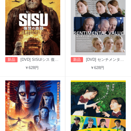
新品
[DVD] SISU/シス 復讐の血闘（字幕版）
新品
[DVD] センチメンタル・バリュー
￥628円
￥628円