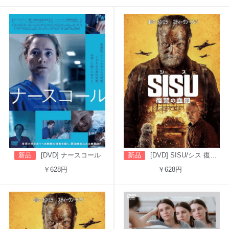
新品
[DVD] ナースコール
新品
[DVD] SISU/シス 復讐の血闘（吹替版）
￥628円
￥628円