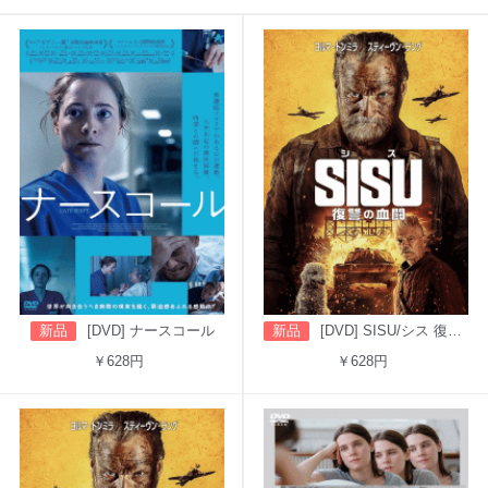
新品
[DVD] ナースコール
新品
[DVD] SISU/シス 復讐の血闘（吹替版）
￥628円
￥628円