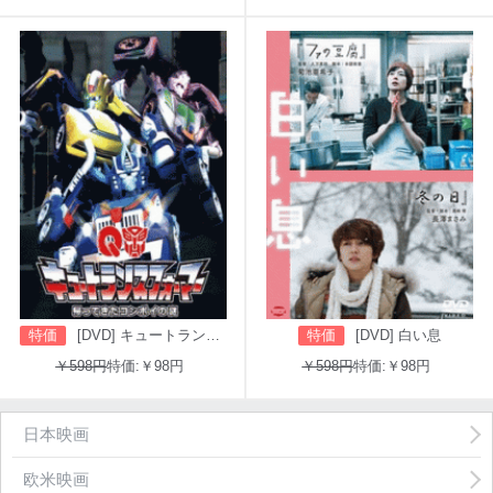
特価
[DVD] キュートランスフォーマー 帰ってきたコンボイの謎
特価
[DVD] 白い息
￥598円
特価:￥98円
￥598円
特価:￥98円
日本映画
欧米映画