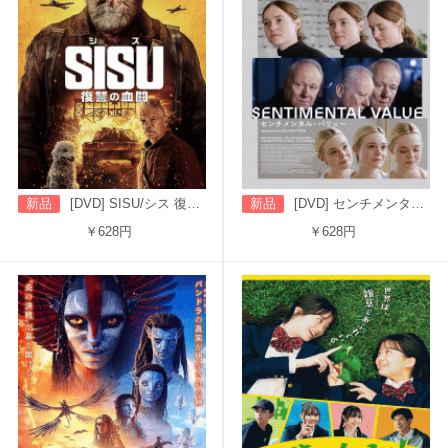
新品
[DVD] SISU/シス 復讐の血闘（字幕版）
新品
[DVD] センチメンタル・バリュー
￥628円
￥628円