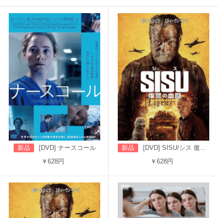
新品
[DVD] ナースコール
新品
[DVD] SISU/シス 復讐の血闘（吹替版）
￥628円
￥628円