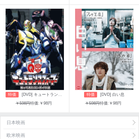
特価
[DVD] キュートランスフォーマー 帰ってきたコンボイの謎
特価
[DVD] 白い息
￥598円
特価:￥98円
￥598円
特価:￥98円
日本映画
欧米映画