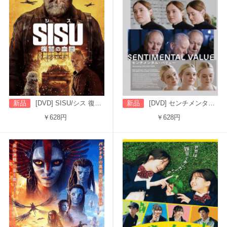
新品
[DVD] SISU/シス 復讐の血闘（字幕版）
新品
[DVD] センチメンタル・バリュー
￥628円
￥628円