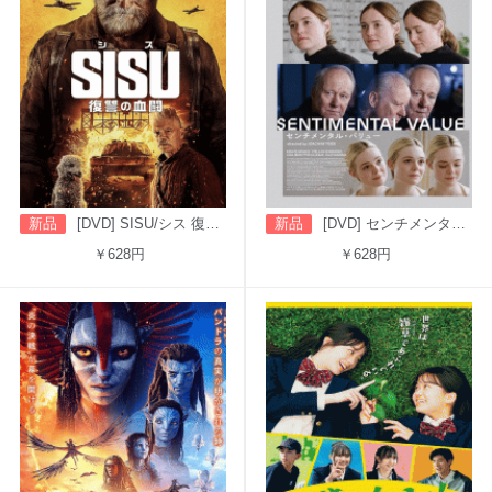
新品
[DVD] SISU/シス 復讐の血闘（字幕版）
新品
[DVD] センチメンタル・バリュー
￥628円
￥628円