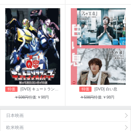
特価
[DVD] キュートランスフォーマー 帰ってきたコンボイの謎
特価
[DVD] 白い息
￥598円
特価:￥98円
￥598円
特価:￥98円
日本映画
欧米映画