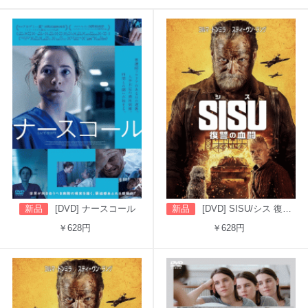
新品
[DVD] ナースコール
新品
[DVD] SISU/シス 復讐の血闘（吹替版）
￥628円
￥628円