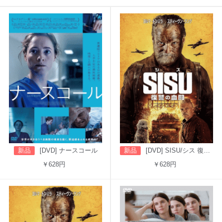
新品
[DVD] ナースコール
新品
[DVD] SISU/シス 復讐の血闘（吹替版）
￥628円
￥628円