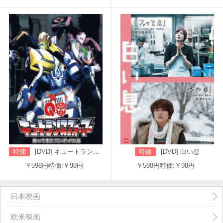
特価
[DVD] キュートランスフォーマー 帰ってきたコンボイの謎
特価
[DVD] 白い息
￥598円
特価:￥98円
￥598円
特価:￥98円
日本映画
欧米映画