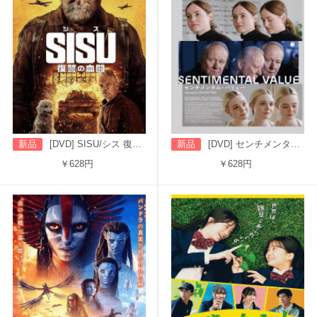
新品
[DVD] SISU/シス 復讐の血闘（字幕版）
新品
[DVD] センチメンタル・バリュー
￥628円
￥628円