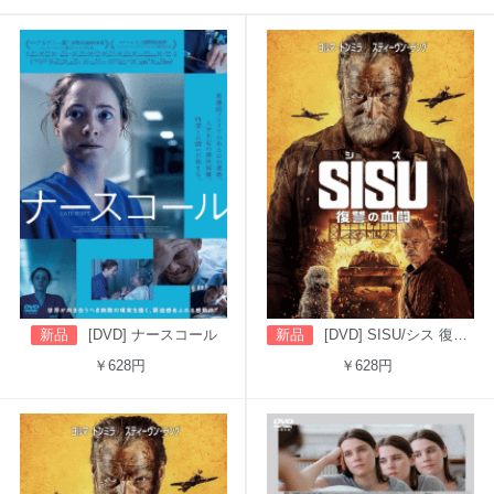
新品
[DVD] ナースコール
新品
[DVD] SISU/シス 復讐の血闘（吹替版）
￥628円
￥628円