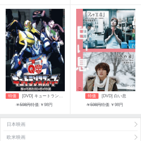
特価
[DVD] キュートランスフォーマー 帰ってきたコンボイの謎
特価
[DVD] 白い息
￥598円
特価:￥98円
￥598円
特価:￥98円
日本映画
欧米映画