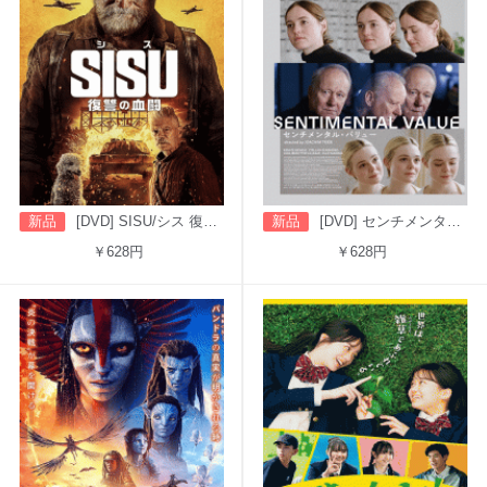
新品
[DVD] SISU/シス 復讐の血闘（字幕版）
新品
[DVD] センチメンタル・バリュー
￥628円
￥628円