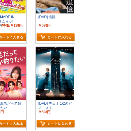
 MADE IN
[DVD] 追憶
N こらッ!
円
特価:￥198円
￥598円
D] 海老だって鯛
[DVD] デュオ 1/2のピ
りたい
アニスト
0円
￥598円