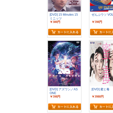
[DVD] 15 Minutes 15
ぜんぶウソ VOL
ミニッツ
￥380円
￥598円
カートに入れる
[DVD] アズワン／AS
[DVD] 蜜と毒
ONE
￥598円
￥3980円
カートに入れる