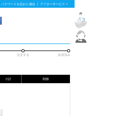
|
パスワードを忘れた場合
アフターサービス
件
注文する
決済済み
小計
削除