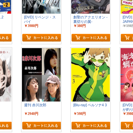
.2
[DVD] リベンジ・ス
創聖のアクエリオン -
[DVD]
パイ
裏切りの翼-
JAPA
￥3980円
￥380円
￥598
週刊 赤川次郎
[Blu-ray] ペルソナ4 3
[DV
が釣
￥2940円
￥598円
￥398