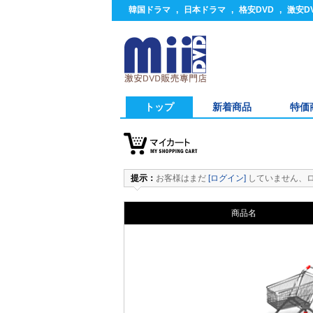
韓国ドラマ
,
日本ドラマ
,
格安DVD
,
激安D
トップ
新着商品
特価
提示：
お客様はまだ
[ログイン]
していません、
商品名