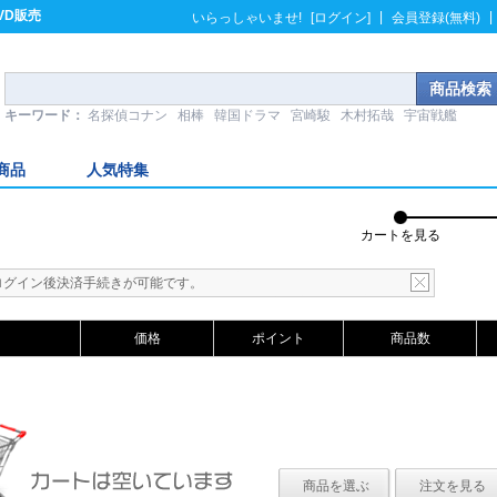
VD販売
|
|
いらっしゃいませ!
[ログイン]
会員登録(無料)
キーワード：
名探偵コナン
相棒
韓国ドラマ
宮崎駿
木村拓哉
宇宙戦艦
商品
人気特集
カートを見る
ログイン後決済手続きが可能です。
価格
ポイント
商品数
商品を選ぶ
注文を見る