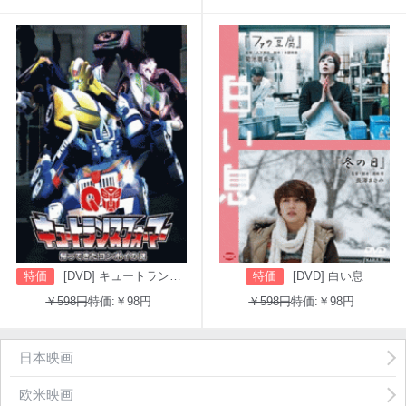
特価
[DVD] キュートランスフォーマー 帰ってきたコンボイの謎
特価
[DVD] 白い息
￥598円
特価:￥98円
￥598円
特価:￥98円
日本映画
欧米映画