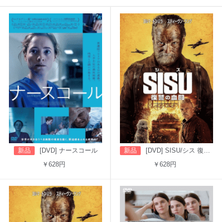
新品
[DVD] ナースコール
新品
[DVD] SISU/シス 復讐の血闘（吹替版）
￥628円
￥628円