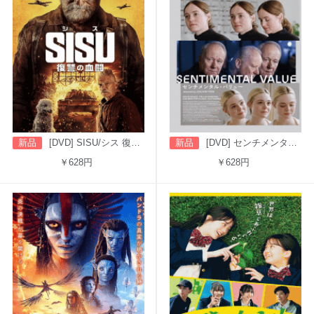
新品
[DVD] SISU/シス 復讐の血闘（字幕版）
新品
[DVD] センチメンタル・バリュー
￥628円
￥628円