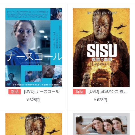
新品
[DVD] ナースコール
新品
[DVD] SISU/シス 復讐の血闘（吹替版）
￥628円
￥628円