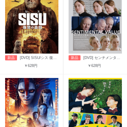
新品
[DVD] SISU/シス 復讐の血闘（字幕版）
新品
[DVD] センチメンタル・バリュー
￥628円
￥628円