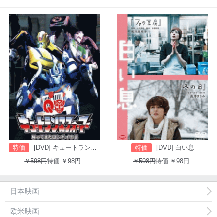
特価
[DVD] キュートランスフォーマー 帰ってきたコンボイの謎
特価
[DVD] 白い息
￥598円
特価:￥98円
￥598円
特価:￥98円
日本映画
欧米映画