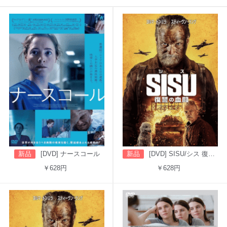
新品
[DVD] ナースコール
新品
[DVD] SISU/シス 復讐の血闘（吹替版）
￥628円
￥628円