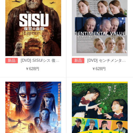
新品
[DVD] SISU/シス 復讐の血闘（字幕版）
新品
[DVD] センチメンタル・バリュー
￥628円
￥628円