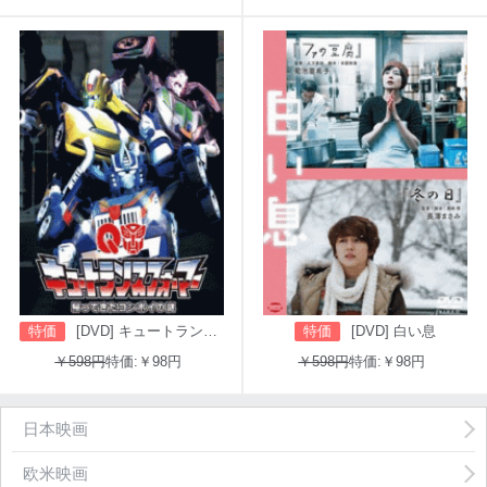
特価
[DVD] キュートランスフォーマー 帰ってきたコンボイの謎
特価
[DVD] 白い息
￥598円
特価:￥98円
￥598円
特価:￥98円
日本映画
欧米映画