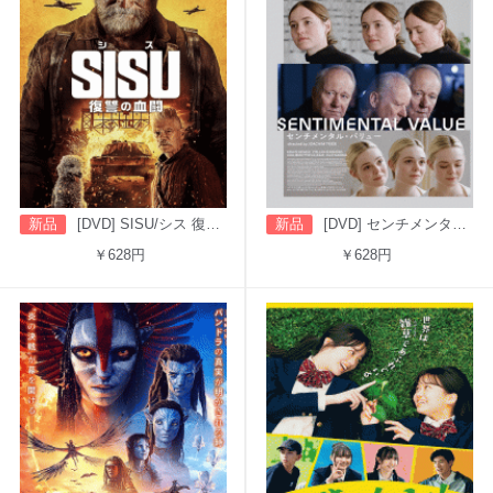
新品
[DVD] SISU/シス 復讐の血闘（字幕版）
新品
[DVD] センチメンタル・バリュー
￥628円
￥628円