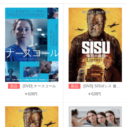
新品
[DVD] ナースコール
新品
[DVD] SISU/シス 復讐の血闘（吹替版）
￥628円
￥628円