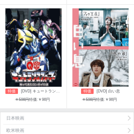
特価
[DVD] キュートランスフォーマー 帰ってきたコンボイの謎
特価
[DVD] 白い息
￥598円
特価:￥98円
￥598円
特価:￥98円
日本映画
欧米映画