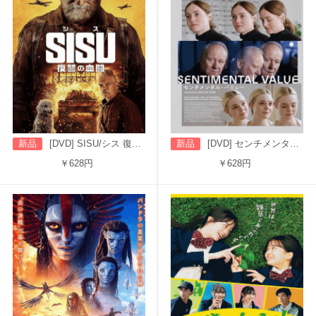
新品
[DVD] SISU/シス 復讐の血闘（字幕版）
新品
[DVD] センチメンタル・バリュー
￥628円
￥628円