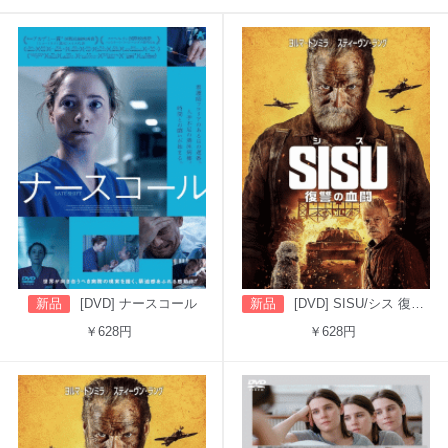
新品
[DVD] ナースコール
新品
[DVD] SISU/シス 復讐の血闘（吹替版）
￥628円
￥628円