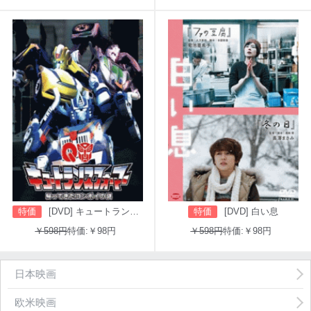
特価
[DVD] キュートランスフォーマー 帰ってきたコンボイの謎
特価
[DVD] 白い息
￥598円
特価:￥98円
￥598円
特価:￥98円
日本映画
欧米映画