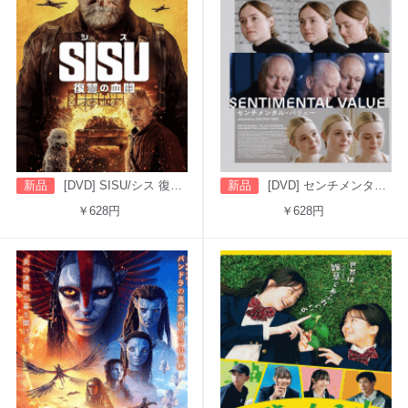
新品
[DVD] SISU/シス 復讐の血闘（字幕版）
新品
[DVD] センチメンタル・バリュー
￥628円
￥628円