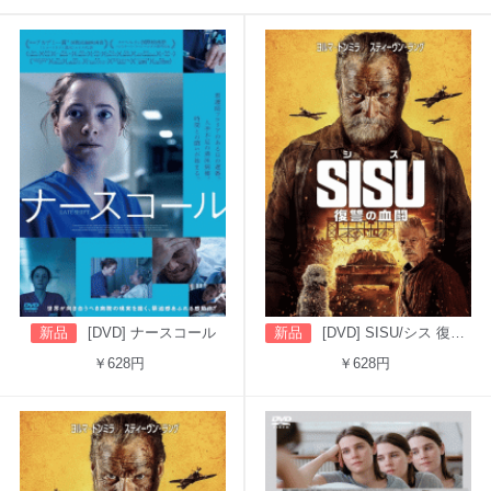
新品
[DVD] ナースコール
新品
[DVD] SISU/シス 復讐の血闘（吹替版）
￥628円
￥628円