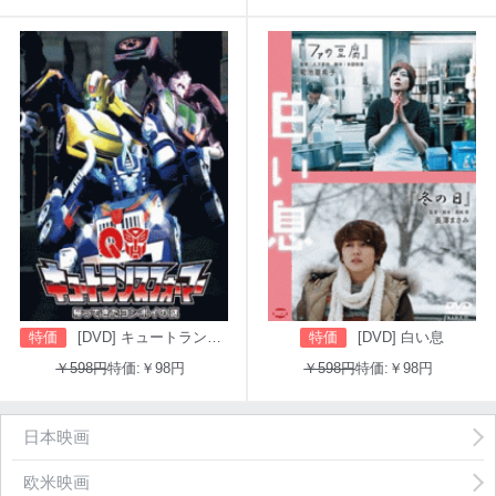
特価
[DVD] キュートランスフォーマー 帰ってきたコンボイの謎
特価
[DVD] 白い息
￥598円
特価:￥98円
￥598円
特価:￥98円
日本映画
欧米映画