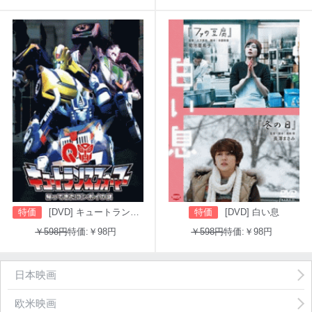
特価
[DVD] キュートランスフォーマー 帰ってきたコンボイの謎
特価
[DVD] 白い息
￥598円
特価:￥98円
￥598円
特価:￥98円
日本映画
欧米映画