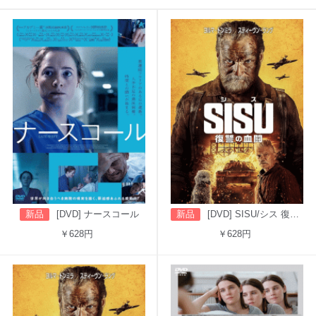
新品
[DVD] ナースコール
新品
[DVD] SISU/シス 復讐の血闘（吹替版）
￥628円
￥628円