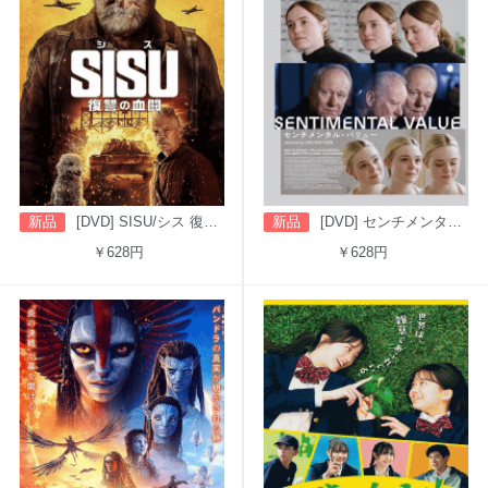
新品
[DVD] SISU/シス 復讐の血闘（字幕版）
新品
[DVD] センチメンタル・バリュー
￥628円
￥628円