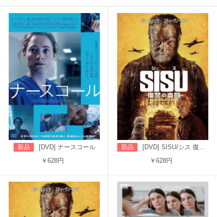
新品
[DVD] ナースコール
新品
[DVD] SISU/シス 復讐の血闘（吹替版）
￥628円
￥628円