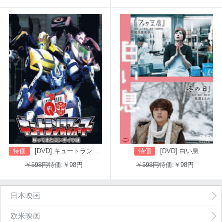
特価
[DVD] キュートランスフォーマー 帰ってきたコンボイの謎
特価
[DVD] 白い息
￥598円
特価:￥98円
￥598円
特価:￥98円
日本映画
欧米映画