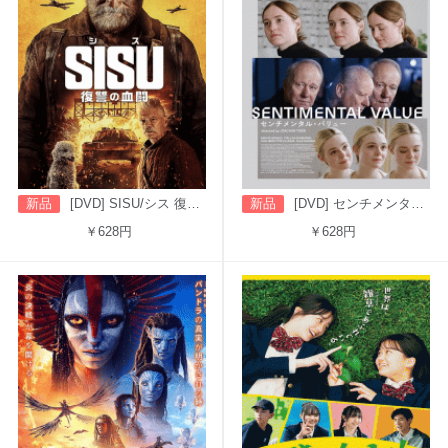
新品
[DVD] SISU/シス 復讐の血闘（字幕版）
新品
[DVD] センチメンタル・バリュー
￥628円
￥628円