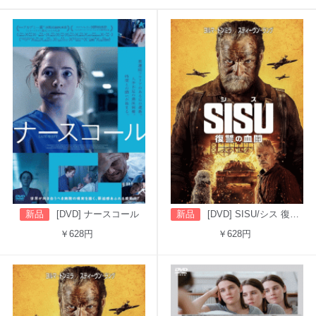
新品
[DVD] ナースコール
新品
[DVD] SISU/シス 復讐の血闘（吹替版）
￥628円
￥628円