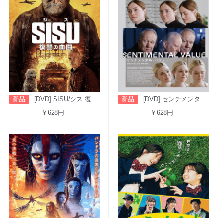
新品
[DVD] SISU/シス 復讐の血闘（字幕版）
新品
[DVD] センチメンタル・バリュー
￥628円
￥628円