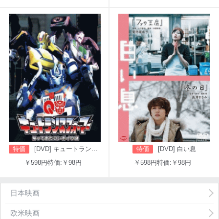
特価
[DVD] キュートランスフォーマー 帰ってきたコンボイの謎
特価
[DVD] 白い息
￥598円
特価:￥98円
￥598円
特価:￥98円
日本映画
欧米映画