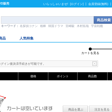
VD販売
|
|
いらっしゃいませ!
[ログイン]
会員登録(無料)
キーワード：
名探偵コナン
相棒
韓国ドラマ
宮崎駿
木村拓哉
宇宙戦艦
商品
人気特集
カートを見る
ログイン後決済手続きが可能です。
価格
ポイント
商品数
商品を選ぶ
注文を見る