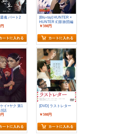
] 還魂 パート2
[Blu-ray] HUNTER ×
HUNTER 幻影旅団編
0円
￥598円
2 2
] ケイ×ヤク 第1
[DVD] ラストレター
10話
0円
￥598円