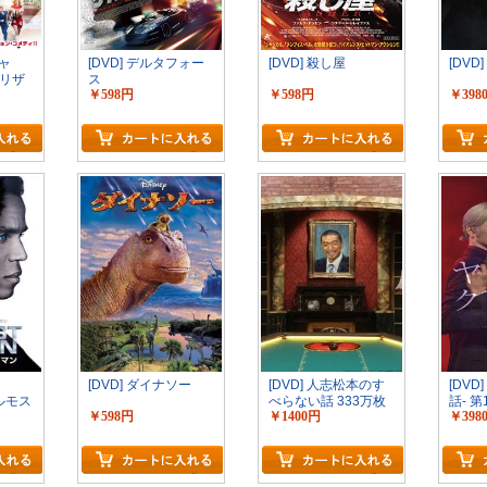
ーシャ
[DVD] デルタフォー
[DVD] 殺し屋
[DVD
リザ
ス
￥598円
￥598円
￥398
[DVD] ダイナソー
[DVD] 人志松本のす
[DVD
ールモス
べらない話 333万枚
話- 第
￥598円
￥1400円
￥398
DVD-
突破記念 3大会収録
「邦画 DVD お笑い・
バラエティ」