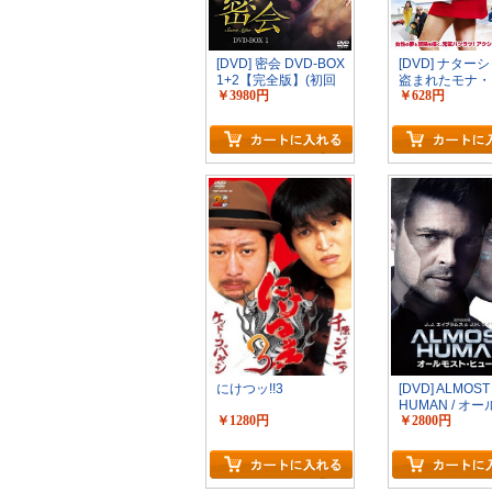
[DVD] 密会 DVD-BOX
[DVD] ナタ
1+2【完全版】(初回
盗まれたモナ・
￥3980円
￥628円
生産限定版)
を取り戻せ
カートに入れる
にけつッ!!3
[DVD] ALMOST
HUMAN / オ
￥1280円
￥2800円
ト・ヒューマン 
BOX
カートに入れる