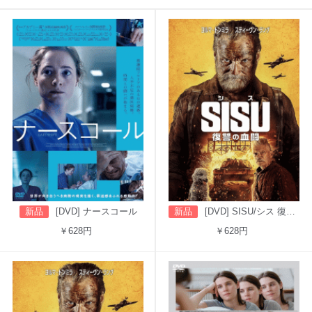
新品
[DVD] ナースコール
新品
[DVD] SISU/シス 復讐の血闘（吹替版）
￥628円
￥628円