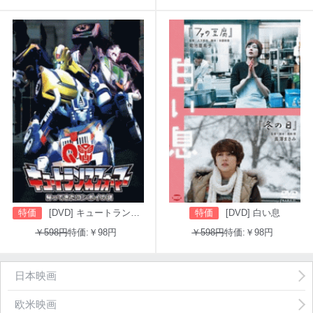
特価
[DVD] キュートランスフォーマー 帰ってきたコンボイの謎
特価
[DVD] 白い息
￥598円
特価:￥98円
￥598円
特価:￥98円
日本映画
欧米映画