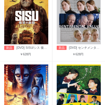
新品
[DVD] SISU/シス 復讐の血闘（字幕版）
新品
[DVD] センチメンタル・バリュー
￥628円
￥628円