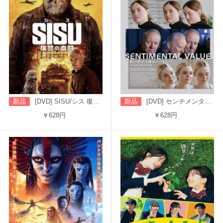
新品
[DVD] SISU/シス 復讐の血闘（字幕版）
新品
[DVD] センチメンタル・バリュー
￥628円
￥628円