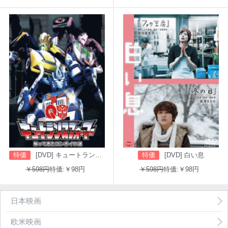
特価
[DVD] キュートランスフォーマー 帰ってきたコンボイの謎
特価
[DVD] 白い息
￥598円
特価:￥98円
￥598円
特価:￥98円
日本映画
欧米映画