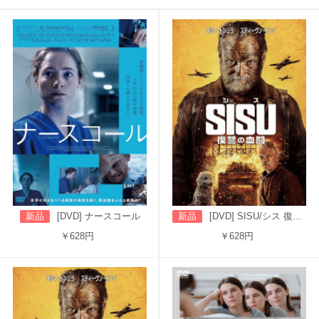
新品
[DVD] ナースコール
新品
[DVD] SISU/シス 復讐の血闘（吹替版）
￥628円
￥628円