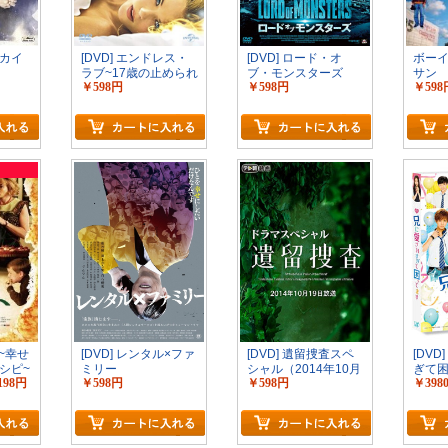
/スカイ
[DVD] エンドレス・
[DVD] ロード・オ
ボー
ラブ~17歳の止められ
ブ・モンスターズ
サン
￥598円
￥598円
￥598
ない純愛
ト~幸せ
[DVD] レンタル×ファ
[DVD] 遺留捜査スペ
[DV
シピ~
ミリー
シャル（2014年10月
ぎて
198円
￥598円
￥598円
￥398
19日放送）
全版】
版)