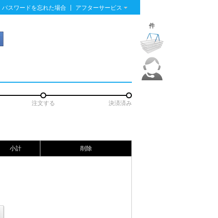
|
パスワードを忘れた場合
アフターサービス
件
注文する
決済済み
小計
削除