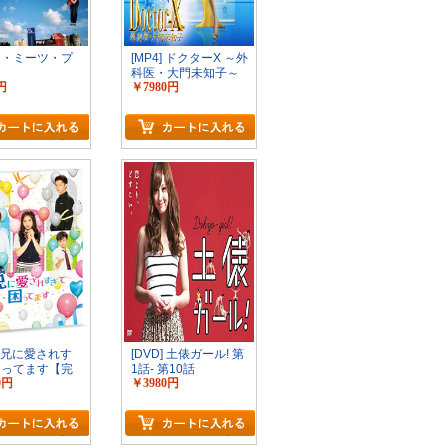
イ・ミーツ・プ
[MP4] ドクターX ～外
科医・大門未知子～
円
￥7980円
全6シーズン
D] 兄に愛されす
[DVD] 土俵ガール! 第
困ってます【完
1話- 第10話
0円
￥3980円
(初回生産限定