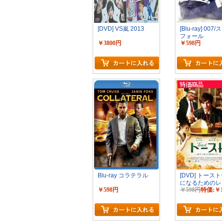
[DVD] VS嵐 2013
[Blu-ray] 007
フォール
￥3800円
￥598円
カートに入れる
Blu-ray コラテラル
[DVD] トース
になるためのレ
￥598円
￥598円
特価:￥
カートに入れる