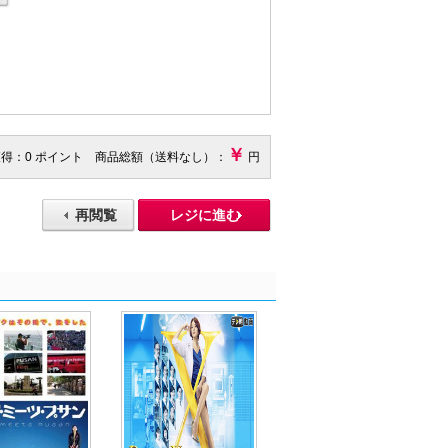
￥
獲得：0 ポイント 商品総額（送料なし）：
円
再閲覧
レジに進む