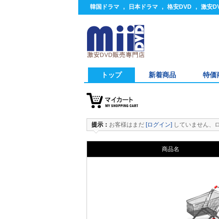
韓国ドラマ
,
日本ドラマ
,
格安DVD
,
激安D
トップ
新着商品
特価
提示：
お客様はまだ
[ログイン]
していません、
商品名