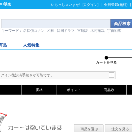
VD販売
|
|
いらっしゃいませ!
[ログイン]
会員登録(無料)
キーワード：
名探偵コナン
相棒
韓国ドラマ
宮崎駿
木村拓哉
宇宙戦艦
商品
人気特集
カートを見る
ログイン後決済手続きが可能です。
価格
ポイント
商品数
商品を選ぶ
注文を見る