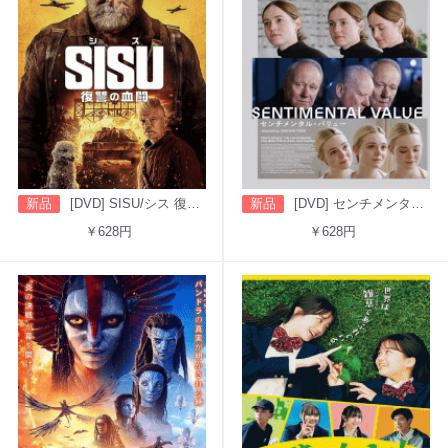
新品
[DVD] SISU/シス 復讐の血闘（字幕版）
新品
[DVD] センチメンタル・バリュー
￥628円
￥628円