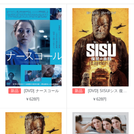
新品
[DVD] ナースコール
新品
[DVD] SISU/シス 復讐の血闘（吹替版）
￥628円
￥628円