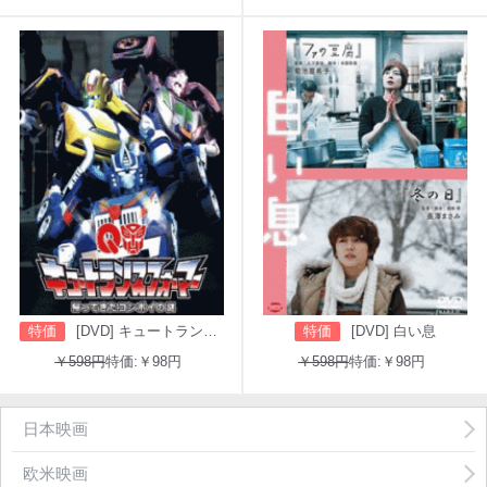
特価
[DVD] キュートランスフォーマー 帰ってきたコンボイの謎
特価
[DVD] 白い息
￥598円
特価:￥98円
￥598円
特価:￥98円
日本映画
欧米映画