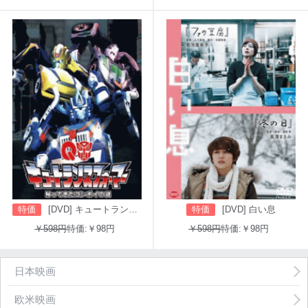
特価
[DVD] キュートランスフォーマー 帰ってきたコンボイの謎
特価
[DVD] 白い息
￥598円
特価:￥98円
￥598円
特価:￥98円
日本映画
欧米映画