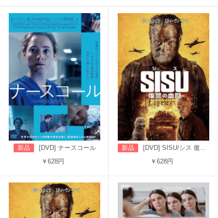
新品
[DVD] ナースコール
新品
[DVD] SISU/シス 復讐の血闘（吹替版）
￥628円
￥628円