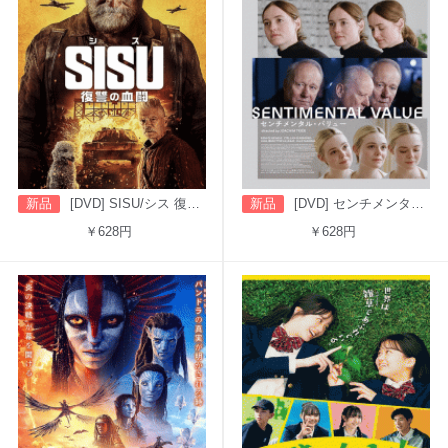
新品
[DVD] SISU/シス 復讐の血闘（字幕版）
新品
[DVD] センチメンタル・バリュー
￥628円
￥628円