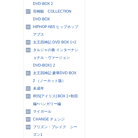
DVD-BOX 2
宮崎駿 COLLECTION
27
DVD-BOX
HIPHOP ABS ヒップホップ
28
アブス
太王四神記 DVD BOX 1+2
29
タルジャの春 インターナシ
30
ョナル・ヴァージョン
DVD-BOX1 2
太王四神記 豪華DVD BOX
31
2 （ノーカット版）
未成年
32
IRIS[アイリス] BOX 1+秋田
33
編+ハンガリー編
マイガール
34
CHANGE チェンジ
35
プリズン・ブレイク シー
36
ズン1