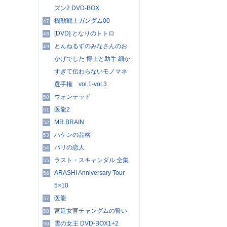
ズン2 DVD-BOX
機動戦士ガンダム00
47
[DVD] となりのトトロ
48
とんねるずのみなさんのお
49
かげでした 博士と助手 細か
すぎて伝わらないモノマネ
選手権 vol.1-vol.3
ウォンテッド
50
医龍2
51
MR.BRAIN
52
ハケンの品格
53
パリの恋人
54
ラスト・スキャンダル 全集
55
ARASHI Anniversary Tour
56
5×10
医龍
57
宮廷女官チャングムの誓い
58
雪の女王 DVD-BOX1+2
59