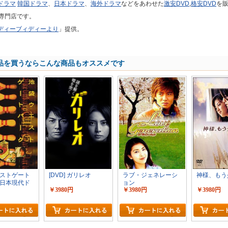
ドラマ
韓国ドラマ
、
日本ドラマ
、
海外ドラマ
などをあわせた
激安DVD
,
格安DVD
を
専門店です。
ディーブィディーより
」提供。
品を買うならこんな商品もオススメです
ストゲート
[DVD] ガリレオ
ラブ・ジェネレーシ
神様、もう
日本現代ド
ョン
￥3980円
￥3980円
￥3980円