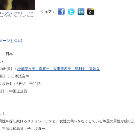
シェア：
メージを拡大】
】：日本
：-
声の出演】：
松嶋菜々子 堤真一 矢田亜希子 筧利夫 東幹久
字幕】： 日本語音声
ク枚数】：6枚組 全11話
別】：中国正規品
リ】
男性を探し続けるスチュワーデスと、女性に興味をなくしている魚屋の男性が繰り
。主演は松島菜々子、堤真一。