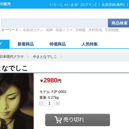
VD販売
|
|
いらっしゃいませ!
[ログイン]
会員登録(無料)
キーワード：
名探偵コナン
相棒
韓国ドラマ
宮崎駿
木村拓哉
宇宙戦艦
プ
新着商品
特価商品
人気特集
日本現代ドラマ
やまとなでしこ
となでしこ
2980
￥
円
モデル: FJF-0002
重量: 0.27kg