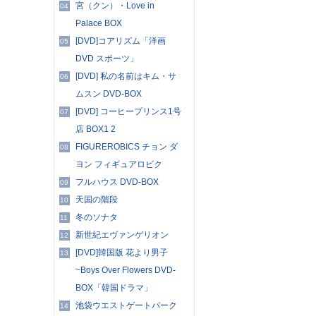
宮（クン）・Love in
04
Palace BOX
[DVD]コアリズム「洋画
05
DVD スポーツ」
[DVD] 私の名前はキム・サ
06
ムスン DVD-BOX
[DVD] コーヒープリンス1号
07
店 BOX1 2
FIGUREROBICS チョン ダ
08
ヨン フィギュアロビク
フルハウス DVD-BOX
09
天国の階段
10
冬のソナタ
11
新世紀エヴァンゲリオン
12
[DVD]韓国版 花より男子
13
~Boys Over Flowers DVD-
BOX「韓国ドラマ」
池袋ウエストゲートパーク
14