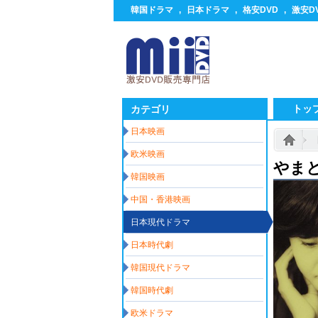
韓国ドラマ
,
日本ドラマ
,
格安DVD
,
激安D
トッ
カテゴリ
日本映画
欧米映画
やま
韓国映画
中国・香港映画
日本現代ドラマ
日本時代劇
韓国現代ドラマ
韓国時代劇
欧米ドラマ