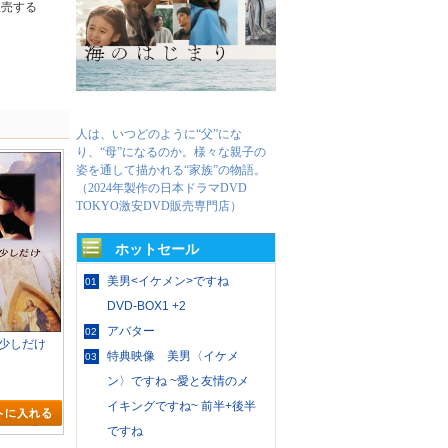
販売する
人は、いつどのように“父”にな
り、“母”になるのか。様々な親子の
姿を通して描かれる“家族”の物語。
（2024年製作の日本ドラマDVD
TOKYO激安DVD販売専門店）
ホットセール
美男<イケメン>ですね
01
DVD-BOX1 +2
アバター
02
少しだけ
特典映像 美男〈イケメ
03
ン〉ですね ~愛と友情のメ
イキングですね~ 前半+後半
ですね