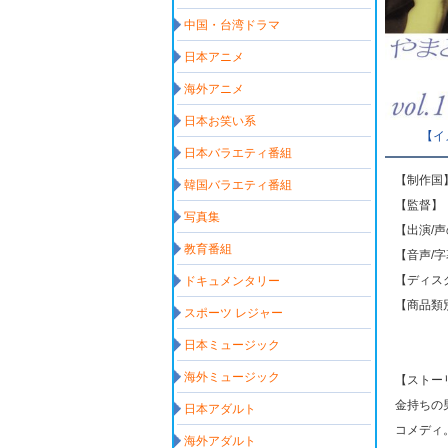
中国・台湾ドラマ
日本アニメ
海外アニメ
日本お笑い系
【イ
日本バラエティ番組
【制作国
韓国バラエティ番組
【監督】
写真集
【出演/
教育番組
【音声/
【ディス
ドキュメンタリー
【商品類
スポーツ レジャー
日本ミュージック
海外ミュージック
【ストー
金持ちの
日本アダルト
コメディ
海外アダルト