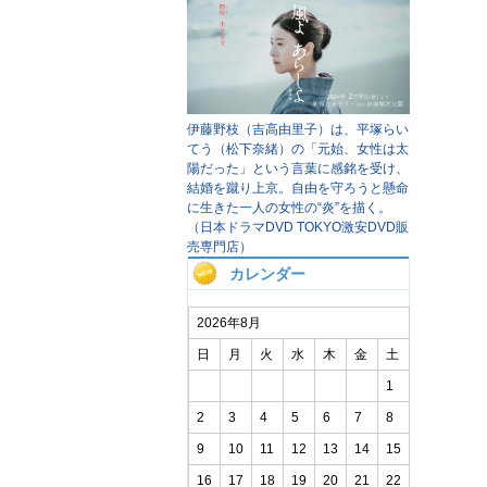
伊藤野枝（吉高由里子）は、平塚らい
てう（松下奈緒）の「元始、女性は太
陽だった」という言葉に感銘を受け、
結婚を蹴り上京。自由を守ろうと懸命
に生きた一人の女性の“炎”を描く。
（日本ドラマDVD TOKYO激安DVD販
売専門店）
カレンダー
2026年8月
日
月
火
水
木
金
土
1
2
3
4
5
6
7
8
9
10
11
12
13
14
15
16
17
18
19
20
21
22