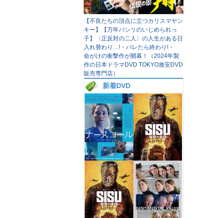
【不良たちの頂点に立つカリスマヤン
キー】【万年パシリのいじめられっ
子】〈正反対の二人〉の人生がある日
入れ替わり…!・バレたら終わり!・
命がけの衝撃作が開幕！（2024年製
作の日本ドラマDVD TOKYO激安DVD
販売専門店）
新着DVD