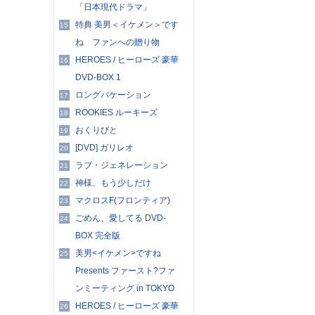
「日本現代ドラマ」
特典 美男＜イケメン＞です
15
ね ファンへの贈り物
HEROES / ヒーローズ 豪華
16
DVD-BOX 1
ロングバケーション
17
ROOKIES ルーキーズ
18
おくりびと
19
[DVD] ガリレオ
20
ラブ・ジェネレーション
21
神様、もう少しだけ
22
マクロスF(フロンティア)
23
ごめん、愛してる DVD-
24
BOX 完全版
美男<イケメン>ですね
25
Presents ファースト?ファ
ンミーティング in TOKYO
HEROES / ヒーローズ 豪華
26