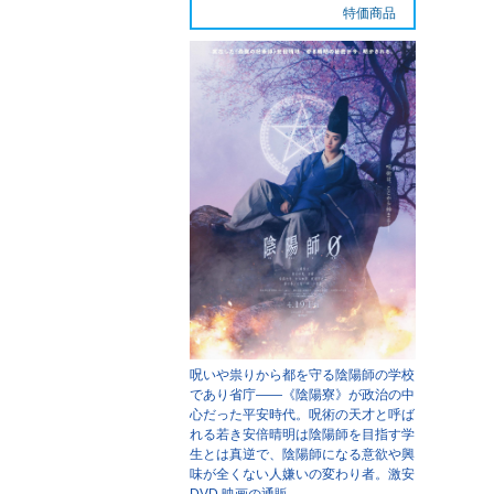
特価商品
呪いや祟りから都を守る陰陽師の学校
であり省庁――《陰陽寮》が政治の中
心だった平安時代。呪術の天才と呼ば
れる若き安倍晴明は陰陽師を目指す学
生とは真逆で、陰陽師になる意欲や興
味が全くない人嫌いの変わり者。
激安