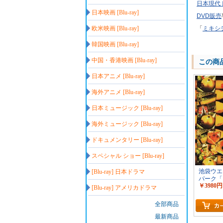
日本現代
日本映画 [Blu-ray]
DVD販売
欧米映画 [Blu-ray]
「
ミキシ
韓国映画 [Blu-ray]
中国・香港映画 [Blu-ray]
この商
日本アニメ [Blu-ray]
海外アニメ [Blu-ray]
日本ミュージック [Blu-ray]
海外ミュージック [Blu-ray]
ドキュメンタリー [Blu-ray]
スペシャル ショー [Blu-ray]
池袋ウエ
[Blu-ray] 日本ドラマ
パーク「
￥3980円
ラマ」
[Blu-ray] アメリカドラマ
全部商品
最新商品