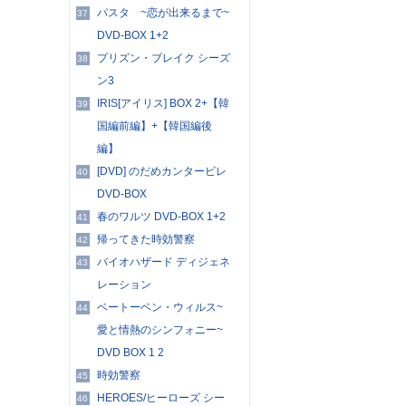
パスタ ~恋が出来るまで~
37
DVD-BOX 1+2
プリズン・ブレイク シーズ
38
ン3
IRIS[アイリス] BOX 2+【韓
39
国編前編】+【韓国編後
編】
[DVD] のだめカンタービレ
40
DVD-BOX
春のワルツ DVD-BOX 1+2
41
帰ってきた時効警察
42
バイオハザード ディジェネ
43
レーション
ベートーベン・ウィルス~
44
愛と情熱のシンフォニー~
DVD BOX 1 2
時効警察
45
HEROES/ヒーローズ シー
46