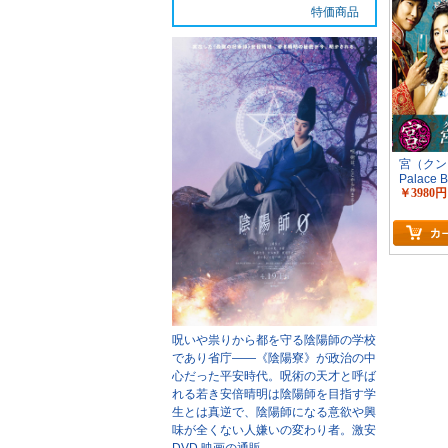
特価商品
宮（クン）
Palace 
￥3980円
呪いや祟りから都を守る陰陽師の学校
であり省庁――《陰陽寮》が政治の中
心だった平安時代。呪術の天才と呼ば
れる若き安倍晴明は陰陽師を目指す学
生とは真逆で、陰陽師になる意欲や興
味が全くない人嫌いの変わり者。
激安