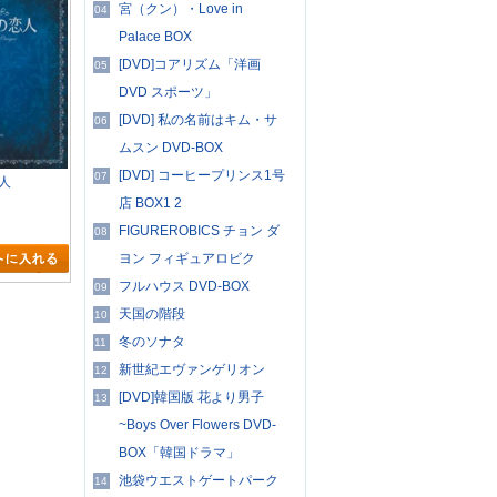
宮（クン）・Love in
04
Palace BOX
[DVD]コアリズム「洋画
05
DVD スポーツ」
[DVD] 私の名前はキム・サ
06
ムスン DVD-BOX
[DVD] コーヒープリンス1号
07
人
店 BOX1 2
FIGUREROBICS チョン ダ
08
ヨン フィギュアロビク
フルハウス DVD-BOX
09
天国の階段
10
冬のソナタ
11
新世紀エヴァンゲリオン
12
[DVD]韓国版 花より男子
13
~Boys Over Flowers DVD-
BOX「韓国ドラマ」
池袋ウエストゲートパーク
14