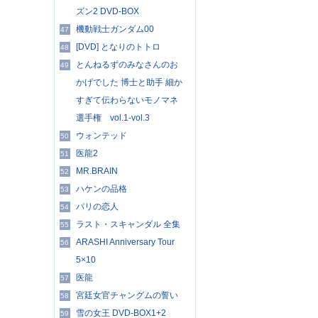
ズン2 DVD-BOX
機動戦士ガンダム00
47
[DVD] となりのトトロ
48
とんねるずのみなさんのお
49
かげでした 博士と助手 細か
すぎて伝わらないモノマネ
選手権 vol.1-vol.3
ウォンテッド
50
医龍2
51
MR.BRAIN
52
ハケンの品格
53
パリの恋人
54
ラスト・スキャンダル 全集
55
ARASHI Anniversary Tour
56
5×10
医龍
57
宮廷女官チャングムの誓い
58
雪の女王 DVD-BOX1+2
59