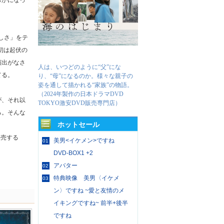
らかになっ
しさ」をテ
初は起伏の
演出がなさ
人は、いつどのように“父”にな
てる。
り、“母”になるのか。様々な親子の
姿を通して描かれる“家族”の物語。
（2024年製作の日本ドラマDVD
が、それ以
TOKYO激安DVD販売専門店）
る。そんな
ホットセール
販売する
美男<イケメン>ですね
01
DVD-BOX1 +2
アバター
02
特典映像 美男〈イケメ
03
ン〉ですね ~愛と友情のメ
イキングですね~ 前半+後半
ですね