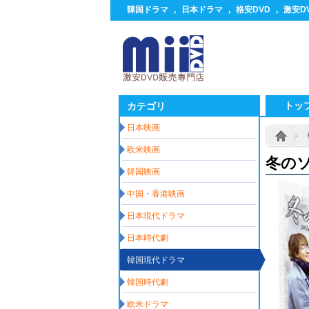
韓国ドラマ
,
日本ドラマ
,
格安DVD
,
激安D
トッ
カテゴリ
日本映画
欧米映画
冬の
韓国映画
中国・香港映画
日本現代ドラマ
日本時代劇
韓国現代ドラマ
韓国時代劇
欧米ドラマ