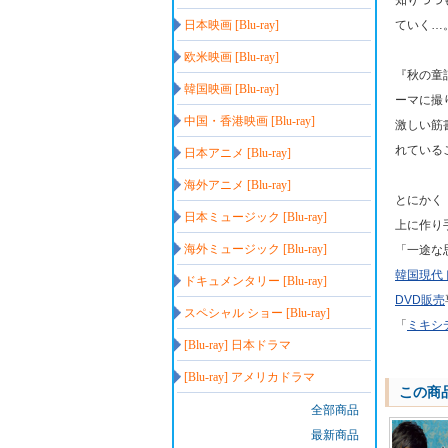
知りつつ
日本映画 [Blu-ray]
ていく…
欧米映画 [Blu-ray]
『秋の童
韓国映画 [Blu-ray]
ーマに撮
中国・香港映画 [Blu-ray]
激しい筋
れている
日本アニメ [Blu-ray]
海外アニメ [Blu-ray]
とにかく
日本ミュージック [Blu-ray]
上に作り
海外ミュージック [Blu-ray]
「一途な
韓国現代
ドキュメンタリー [Blu-ray]
DVD販売
スペシャル ショー [Blu-ray]
「
ミキシ
[Blu-ray] 日本ドラマ
[Blu-ray] アメリカドラマ
この商
全部商品
最新商品