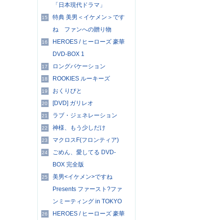
「日本現代ドラマ」
特典 美男＜イケメン＞です
15
ね ファンへの贈り物
HEROES / ヒーローズ 豪華
16
DVD-BOX 1
ロングバケーション
17
ROOKIES ルーキーズ
18
おくりびと
19
[DVD] ガリレオ
20
ラブ・ジェネレーション
21
神様、もう少しだけ
22
マクロスF(フロンティア)
23
ごめん、愛してる DVD-
24
BOX 完全版
美男<イケメン>ですね
25
Presents ファースト?ファ
ンミーティング in TOKYO
HEROES / ヒーローズ 豪華
26