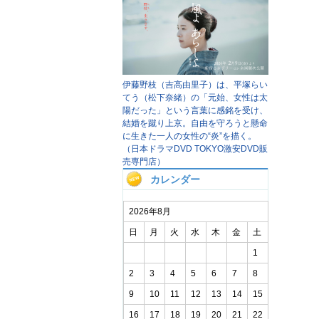
伊藤野枝（吉高由里子）は、平塚らい
てう（松下奈緒）の「元始、女性は太
陽だった」という言葉に感銘を受け、
結婚を蹴り上京。自由を守ろうと懸命
に生きた一人の女性の“炎”を描く。
（日本ドラマDVD TOKYO激安DVD販
売専門店）
カレンダー
2026年8月
日
月
火
水
木
金
土
1
2
3
4
5
6
7
8
9
10
11
12
13
14
15
16
17
18
19
20
21
22