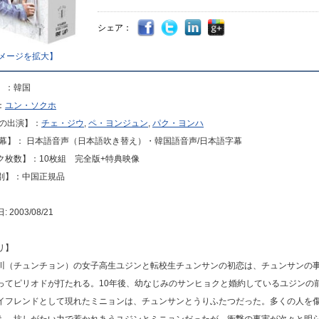
シェア：
メージを拡大】
】：韓国
：
ユン・ソクホ
声の出演】：
チェ・ジウ
,
ペ・ヨンジュン
,
パク・ヨンハ
字幕】： 日本語音声（日本語吹き替え）・韓国語音声/日本語字幕
ク枚数】：10枚組 完全版+特典映像
別】：中国正規品
2003/08/21
リ】
川（チュンチョン）の女子高生ユジンと転校生チュンサンの初恋は、チュンサンの
ってピリオドが打たれる。10年後、幼なじみのサンヒョクと婚約しているユジンの
イフレンドとして現れたミニョンは、チュンサンとうりふたつだった。多くの人を