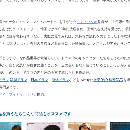
も、抗しがたい力で惹かれあうユジンとミニョンだったが、衝撃の事実が次々と明
。
話 ~オータム・イン・マイ・ハート~』を手がけた
ユン・ソクホ
監督が、「初恋の美
りあげたラブストーリー。韓国では2002年に放送され、圧倒的な支持を受けた。最
書きに目が奪われそうだが、実際に見てみれば、気持ちの流れを大切にした丁寧な
ことに気づくはず。春川の自然などを背景にした映像美も、ノスタルジアをかきた
「まっすぐ」な作品世界が素晴らしい。ドラマ中のキャラクターたちもそうなのだ
手が、自分の思いが観客に届くことを一点の曇りもなく信じていることがうかがえ
思い」の力を、ドラマの内と外の両方で感じられる作品だ。
ドラマ
韓国ドラマ
、
日本ドラマ
、
海外ドラマ
などをあわせた
激安DVD
,
格安DVD
を
専門店です。
ディーブィディーより
」提供。
品を買うならこんな商品もオススメです