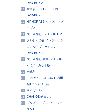
DVD-BOX 2
宮崎駿 COLLECTION
27
DVD-BOX
HIPHOP ABS ヒップホップ
28
アブス
太王四神記 DVD BOX 1+2
29
タルジャの春 インターナシ
30
ョナル・ヴァージョン
DVD-BOX1 2
太王四神記 豪華DVD BOX
31
2 （ノーカット版）
未成年
32
IRIS[アイリス] BOX 1+秋田
33
編+ハンガリー編
マイガール
34
CHANGE チェンジ
35
プリズン・ブレイク シー
36
ズン1