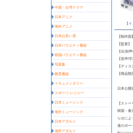
中国・台湾ドラマ
日本アニメ
【イ
海外アニメ
日本お笑い系
【制作国
【監督】
日本バラエティ番組
【出演/
韓国バラエティ番組
【音声/
写真集
【ディス
【商品類
教育番組
ドキュメンタリー
日本公開日: 
スポーツ レジャー
日本ミュージック
【ストー
韓国・春
海外ミュージック
らせによ
日本アダルト
達のボー
海外アダルト