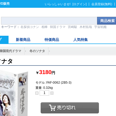
VD販売
|
|
いらっしゃいませ!
[ログイン]
会員登録(無料)
キーワード：
名探偵コナン
相棒
韓国ドラマ
宮崎駿
木村拓哉
宇宙戦艦
プ
新着商品
特価商品
人気特集
韓国現代ドラマ
冬のソナタ
ソナタ
3180
￥
円
モデル: FAF-0062 (2B5-3)
重量: 0.32kg