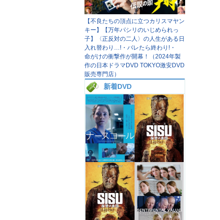
【不良たちの頂点に立つカリスマヤン
キー】【万年パシリのいじめられっ
子】〈正反対の二人〉の人生がある日
入れ替わり…!・バレたら終わり!・
命がけの衝撃作が開幕！（2024年製
作の日本ドラマDVD TOKYO激安DVD
販売専門店）
新着DVD