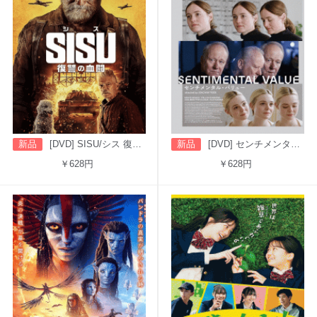
新品
[DVD] SISU/シス 復讐の血闘（字幕版）
新品
[DVD] センチメンタル・バリュー
￥628円
￥628円