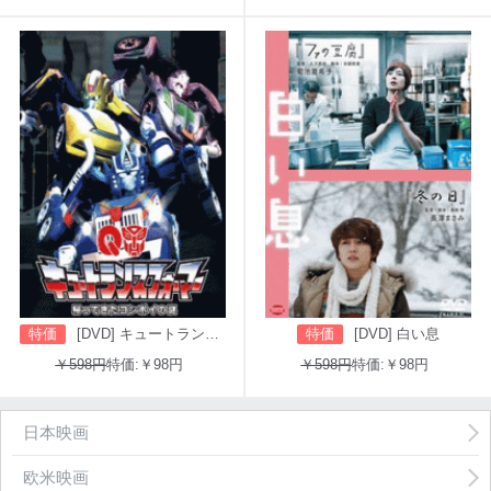
特価
[DVD] キュートランスフォーマー 帰ってきたコンボイの謎
特価
[DVD] 白い息
￥598円
特価:￥98円
￥598円
特価:￥98円
日本映画
欧米映画