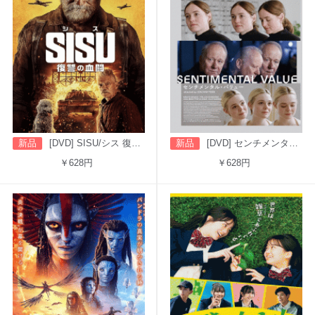
新品
[DVD] SISU/シス 復讐の血闘（字幕版）
新品
[DVD] センチメンタル・バリュー
￥628円
￥628円