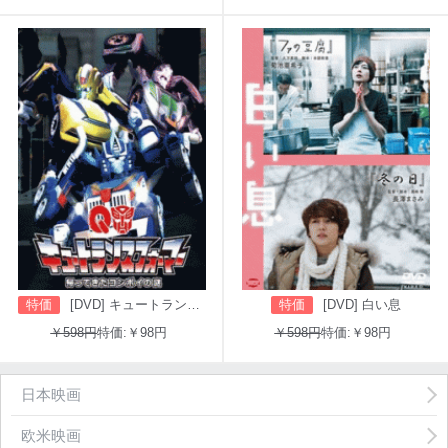
特価
[DVD] キュートランスフォーマー 帰ってきたコンボイの謎
特価
[DVD] 白い息
￥598円
特価:￥98円
￥598円
特価:￥98円
日本映画
欧米映画