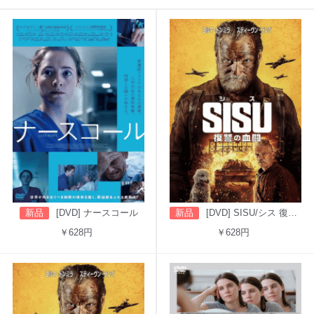
新品
[DVD] ナースコール
新品
[DVD] SISU/シス 復讐の血闘（吹替版）
￥628円
￥628円