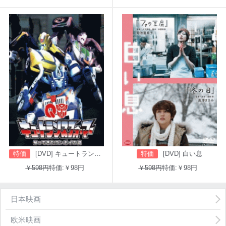
特価
[DVD] キュートランスフォーマー 帰ってきたコンボイの謎
特価
[DVD] 白い息
￥598円
特価:￥98円
￥598円
特価:￥98円
日本映画
欧米映画