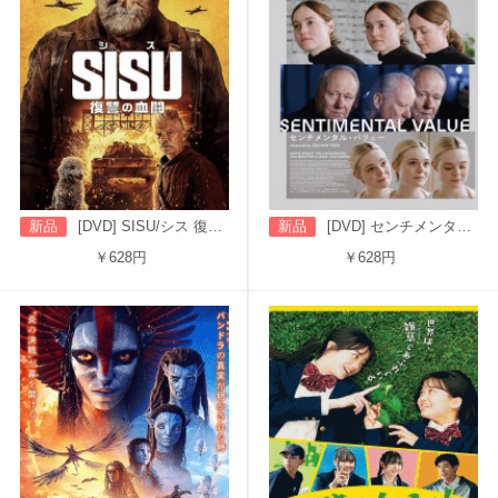
新品
[DVD] SISU/シス 復讐の血闘（字幕版）
新品
[DVD] センチメンタル・バリュー
￥628円
￥628円