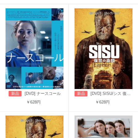
新品
[DVD] ナースコール
新品
[DVD] SISU/シス 復讐の血闘（吹替版）
￥628円
￥628円