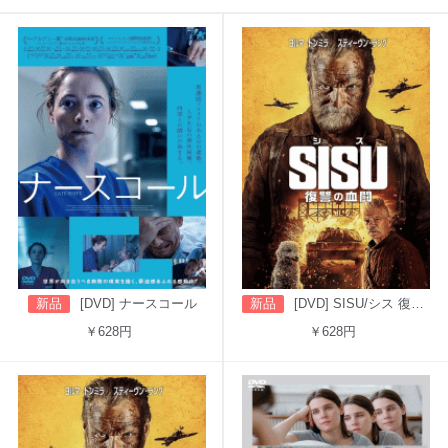
新品
[DVD] ナースコール
新品
[DVD] SISU/シス 復讐の血闘（吹替版）
￥628円
￥628円