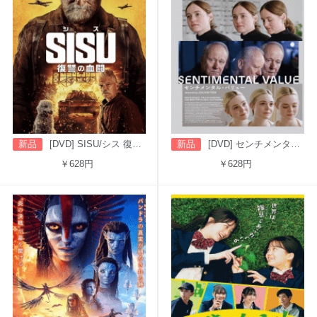
新品
[DVD] SISU/シス 復讐の血闘（字幕版）
新品
[DVD] センチメンタル・バリュー
￥628円
￥628円