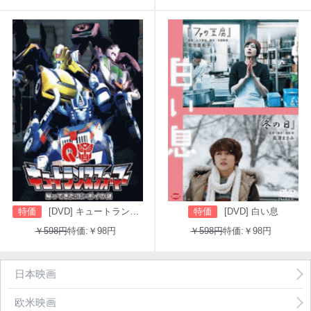
特価
[DVD] キュートランスフォーマー 帰ってきたコンボイの謎
特価
[DVD] 白い息
￥598円
特価:￥98円
￥598円
特価:￥98円
日本映画
欧米映画