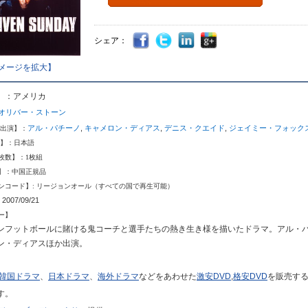
シェア：
メージを拡大】
】：アメリカ
オリバー
・
ストーン
アル
・
パチーノ
,
キャメロン
・
ディアス
,
デニス
・
クエイド
,
ジェイミー
・
フォッ
ク
の出演】：
幕】：日本語
枚数】：1枚組
】：中国正規品
ンコード】: リージョンオール（すべての国で再生可能）
2007/09/21
ー】
ンフットボールに賭ける鬼コーチと選手たちの熱き生き様を描いたドラマ。アル
・
ン
・
ディアスほか出演
。
韓国ドラマ
、
日本ドラマ
、
海外ドラマ
などをあわせた
激安DVD
,
格安DVD
を販売す
す。