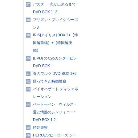
パスタ ~恋が出来るまで~
37
DVD-BOX 1+2
プリズン・ブレイク シーズ
38
ン3
IRIS[アイリス] BOX 2+【韓
39
国編前編】+【韓国編後
編】
[DVD] のだめカンタービレ
40
DVD-BOX
春のワルツ DVD-BOX 1+2
41
帰ってきた時効警察
42
バイオハザード ディジェネ
43
レーション
ベートーベン・ウィルス~
44
愛と情熱のシンフォニー~
DVD BOX 1 2
時効警察
45
HEROES/ヒーローズ シー
46