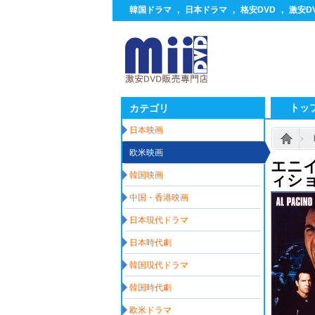
韓国ドラマ
,
日本ドラマ
,
格安DVD
,
激安D
トッ
カテゴリ
日本映画
欧米映画
エニ
韓国映画
ィシ
中国・香港映画
日本現代ドラマ
日本時代劇
韓国現代ドラマ
韓国時代劇
欧米ドラマ