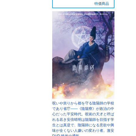
特価商品
呪いや祟りから都を守る陰陽師の学校
であり省庁――《陰陽寮》が政治の中
心だった平安時代。呪術の天才と呼ば
れる若き安倍晴明は陰陽師を目指す学
生とは真逆で、陰陽師になる意欲や興
味が全くない人嫌いの変わり者。
激安