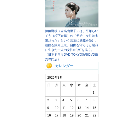
伊藤野枝（吉高由里子）は、平塚らい
てう（松下奈緒）の「元始、女性は太
陽だった」という言葉に感銘を受け、
結婚を蹴り上京。自由を守ろうと懸命
に生きた一人の女性の“炎”を描く。
（日本ドラマDVD TOKYO激安DVD販
売専門店）
カレンダー
2026年8月
日
月
火
水
木
金
土
1
2
3
4
5
6
7
8
9
10
11
12
13
14
15
16
17
18
19
20
21
22