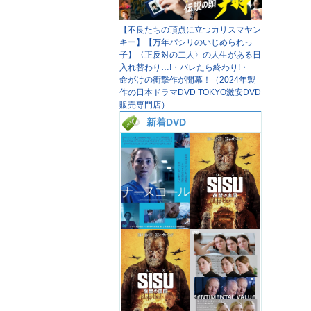
【不良たちの頂点に立つカリスマヤン
キー】【万年パシリのいじめられっ
子】〈正反対の二人〉の人生がある日
入れ替わり…!・バレたら終わり!・
命がけの衝撃作が開幕！（2024年製
作の日本ドラマDVD TOKYO激安DVD
販売専門店）
新着DVD