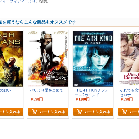
ディーブィディーより
」提供。
品を買うならこんな商品もオススメです
の戦い
パリより愛をこめて
THE 4TH KIND フォ
それでも恋
ース?カインド
セロナ
￥598円
￥1280円
￥598円