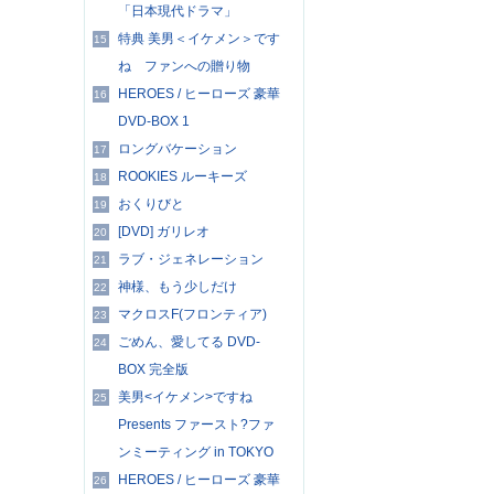
「日本現代ドラマ」
特典 美男＜イケメン＞です
15
ね ファンへの贈り物
HEROES / ヒーローズ 豪華
16
DVD-BOX 1
ロングバケーション
17
ROOKIES ルーキーズ
18
おくりびと
19
[DVD] ガリレオ
20
ラブ・ジェネレーション
21
神様、もう少しだけ
22
マクロスF(フロンティア)
23
ごめん、愛してる DVD-
24
BOX 完全版
美男<イケメン>ですね
25
Presents ファースト?ファ
ンミーティング in TOKYO
HEROES / ヒーローズ 豪華
26