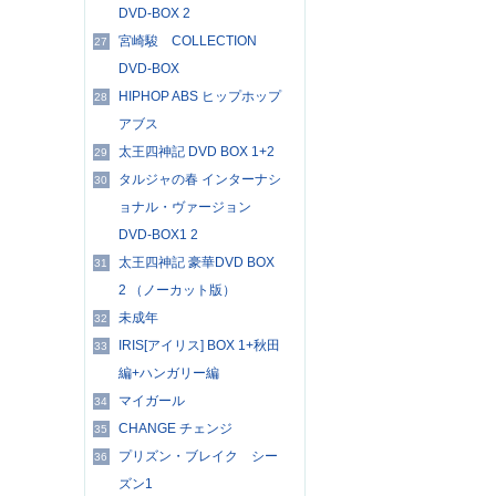
DVD-BOX 2
宮崎駿 COLLECTION
27
DVD-BOX
HIPHOP ABS ヒップホップ
28
アブス
太王四神記 DVD BOX 1+2
29
タルジャの春 インターナシ
30
ョナル・ヴァージョン
DVD-BOX1 2
太王四神記 豪華DVD BOX
31
2 （ノーカット版）
未成年
32
IRIS[アイリス] BOX 1+秋田
33
編+ハンガリー編
マイガール
34
CHANGE チェンジ
35
プリズン・ブレイク シー
36
ズン1