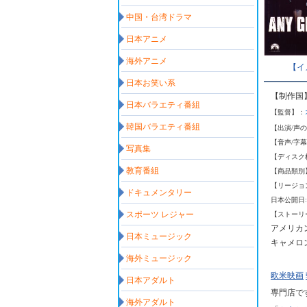
中国・台湾ドラマ
日本アニメ
海外アニメ
【イ
日本お笑い系
【制作国
日本バラエティ番組
【監督】：
韓国バラエティ番組
【出演/声
【音声/字
写真集
【ディスク
教育番組
【商品類別
【リージョ
ドキュメンタリー
日本公開日:
スポーツ レジャー
【ストーリ
アメリカ
日本ミュージック
キャメロ
海外ミュージック
欧米映画
日本アダルト
専門店で
海外アダルト