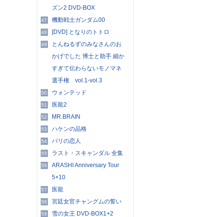
ズン2 DVD-BOX
機動戦士ガンダム00
47
[DVD] となりのトトロ
48
とんねるずのみなさんのお
49
かげでした 博士と助手 細か
すぎて伝わらないモノマネ
選手権 vol.1-vol.3
ウォンテッド
50
医龍2
51
MR.BRAIN
52
ハケンの品格
53
パリの恋人
54
ラスト・スキャンダル 全集
55
ARASHI Anniversary Tour
56
5×10
医龍
57
宮廷女官チャングムの誓い
58
雪の女王 DVD-BOX1+2
59