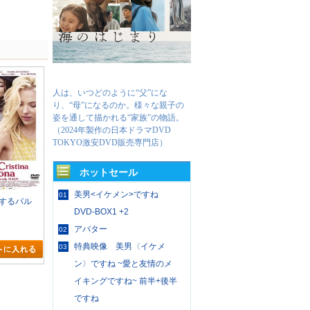
人は、いつどのように“父”にな
り、“母”になるのか。様々な親子の
姿を通して描かれる“家族”の物語。
（2024年製作の日本ドラマDVD
TOKYO激安DVD販売専門店）
ホットセール
美男<イケメン>ですね
01
するバル
DVD-BOX1 +2
アバター
02
特典映像 美男〈イケメ
03
ン〉ですね ~愛と友情のメ
イキングですね~ 前半+後半
ですね