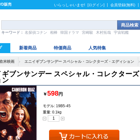
VD販売
|
|
いらっしゃいませ!
[ログイン]
会員登録(無料)
キーワード：
名探偵コナン
相棒
韓国ドラマ
宮崎駿
木村拓哉
宇宙戦艦
プ
新着商品
特価商品
人気特集
欧米映画
エニイギブンサンデー スペシャル・コレクターズ・エディション
イギブンサンデー スペシャル・コレクターズ
ョン
598
￥
円
モデル: 19B5-45
重量: 0.1kg