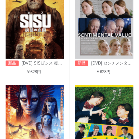
新品
[DVD] SISU/シス 復讐の血闘（字幕版）
新品
[DVD] センチメンタル・バリュー
￥628円
￥628円