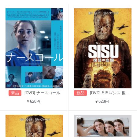
新品
[DVD] ナースコール
新品
[DVD] SISU/シス 復讐の血闘（吹替版）
￥628円
￥628円