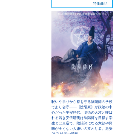
特価商品
呪いや祟りから都を守る陰陽師の学校
であり省庁――《陰陽寮》が政治の中
心だった平安時代。呪術の天才と呼ば
れる若き安倍晴明は陰陽師を目指す学
生とは真逆で、陰陽師になる意欲や興
味が全くない人嫌いの変わり者。
激安