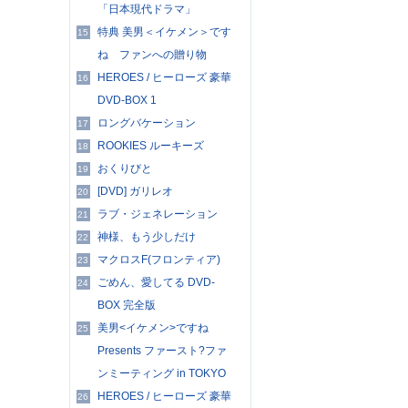
「日本現代ドラマ」
特典 美男＜イケメン＞です
15
ね ファンへの贈り物
HEROES / ヒーローズ 豪華
16
DVD-BOX 1
ロングバケーション
17
ROOKIES ルーキーズ
18
おくりびと
19
[DVD] ガリレオ
20
ラブ・ジェネレーション
21
神様、もう少しだけ
22
マクロスF(フロンティア)
23
ごめん、愛してる DVD-
24
BOX 完全版
美男<イケメン>ですね
25
Presents ファースト?ファ
ンミーティング in TOKYO
HEROES / ヒーローズ 豪華
26