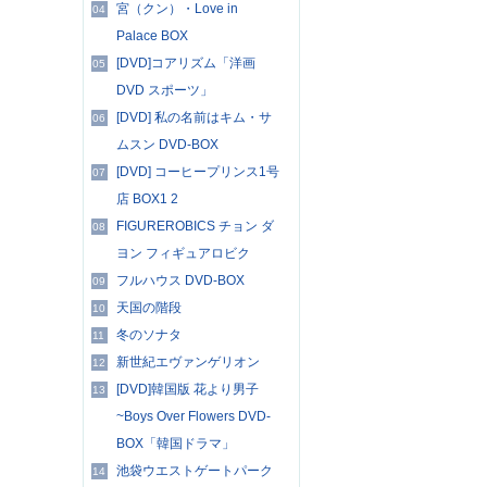
宮（クン）・Love in
04
Palace BOX
[DVD]コアリズム「洋画
05
DVD スポーツ」
[DVD] 私の名前はキム・サ
06
ムスン DVD-BOX
[DVD] コーヒープリンス1号
07
店 BOX1 2
FIGUREROBICS チョン ダ
08
ヨン フィギュアロビク
フルハウス DVD-BOX
09
天国の階段
10
冬のソナタ
11
新世紀エヴァンゲリオン
12
[DVD]韓国版 花より男子
13
~Boys Over Flowers DVD-
BOX「韓国ドラマ」
池袋ウエストゲートパーク
14