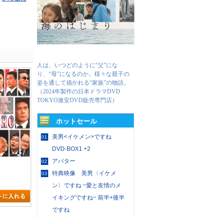
人は、いつどのように“父”にな
り、“母”になるのか。様々な親子の
姿を通して描かれる“家族”の物語。
（2024年製作の日本ドラマDVD
TOKYO激安DVD販売専門店）
ホットセール
美男<イケメン>ですね
01
DVD-BOX1 +2
アバター
02
特典映像 美男〈イケメ
03
ン〉ですね ~愛と友情のメ
イキングですね~ 前半+後半
ですね