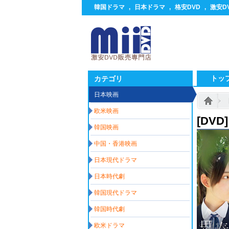
韓国ドラマ
,
日本ドラマ
,
格安DVD
,
激安D
トッ
カテゴリ
日本映画
欧米映画
[DV
韓国映画
中国・香港映画
日本現代ドラマ
日本時代劇
韓国現代ドラマ
韓国時代劇
欧米ドラマ