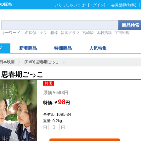
VD販売
|
|
いらっしゃいませ!
[ログイン]
会員登録(無料)
キーワード：
名探偵コナン
相棒
韓国ドラマ
宮崎駿
木村拓哉
宇宙戦艦
プ
新着商品
特価商品
人気特集
日本映画
[DVD] 思春期ごっこ
D] 思春期ごっこ
特価
原価
￥598円
98
特価:￥
円
モデル: 10B5-34
重量: 0.2kg