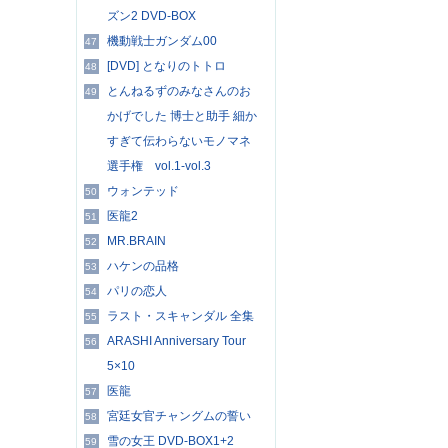
ズン2 DVD-BOX
機動戦士ガンダム00
47
[DVD] となりのトトロ
48
とんねるずのみなさんのお
49
かげでした 博士と助手 細か
すぎて伝わらないモノマネ
選手権 vol.1-vol.3
ウォンテッド
50
医龍2
51
MR.BRAIN
52
ハケンの品格
53
パリの恋人
54
ラスト・スキャンダル 全集
55
ARASHI Anniversary Tour
56
5×10
医龍
57
宮廷女官チャングムの誓い
58
雪の女王 DVD-BOX1+2
59