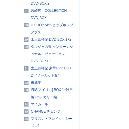
DVD-BOX 2
宮崎駿 COLLECTION
27
DVD-BOX
HIPHOP ABS ヒップホップ
28
アブス
太王四神記 DVD BOX 1+2
29
タルジャの春 インターナシ
30
ョナル・ヴァージョン
DVD-BOX1 2
太王四神記 豪華DVD BOX
31
2 （ノーカット版）
未成年
32
IRIS[アイリス] BOX 1+秋田
33
編+ハンガリー編
マイガール
34
CHANGE チェンジ
35
プリズン・ブレイク シー
36
ズン1