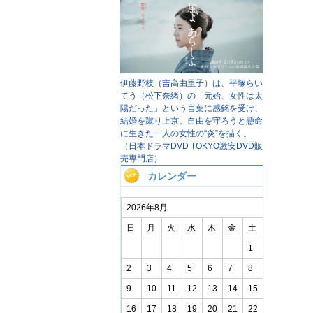
伊藤野枝（吉高由里子）は、平塚らい
てう（松下奈緒）の「元始、女性は太
陽だった」という言葉に感銘を受け、
結婚を蹴り上京。自由を守ろうと懸命
に生きた一人の女性の“炎”を描く。
（日本ドラマDVD TOKYO激安DVD販
売専門店）
カレンダー
2026年8月
日
月
火
水
木
金
土
1
2
3
4
5
6
7
8
9
10
11
12
13
14
15
16
17
18
19
20
21
22