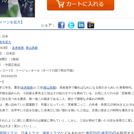
メージを拡大】
シェア：
：日本
倉本雷大
出演】：
未来穂香
,
青山美郷
】：日本語
枚数】：
1
枚組
】：中国正規品
ンコード】
:
リージョンオール（すべての国で再生可能）
: 2015/02/25
ー】
学三年生。鷹音
(
未来穂香
)
と三佳
(
青山美郷
)
、高校進学で離ればなれになる前のきらめいた青春時代
才能を認められ、小説家を夢見る三佳はその絵のモデルを務めている。お気に入りの小説「思春期ご
三佳を見つめる鷹音。唯一無二の親友である二人。静かで濃密な夕暮れの時間。
は、通い詰めていた図書館で、司書となっていた「思春期ごっこ」の作者・奈美江
(
川村ゆきえ
)
と出
出身で、在学中に小説を出版した奈美江に強い憧れを抱いた三佳は、次第に彼女との時間を優先する
されたように感じた鷹音の心は嫉妬に満ちていく。しかし、三佳が初めて書いた小説を奈美江に渡し
性は大きく変わっていく…。
韓国ドラマ
、
日本ドラマ
、
海外ドラマ
などをあわせた
激安DVD
,
格安DVD
を販売す