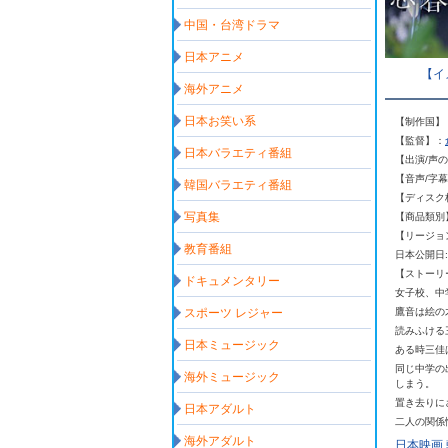
中国・台湾ドラマ
日本アニメ
【イ
海外アニメ
日本お笑い系
【制作国】
【監督】：
日本バラエティ番組
【出演
/
声の
【音声
/
字幕
韓国バラエティ番組
【ディスク
写真集
【商品類別
【リージョ
教育番組
日本公開日
【ストーリ
ドキュメンタリー
女子校、中
スポーツ レジャー
鷹音は絵の
読みふける
日本ミュージック
ある時三佳
同じ中学の
海外ミュージック
しまう。
置き去りに
日本アダルト
二人の関係
海外アダルト
日本映画