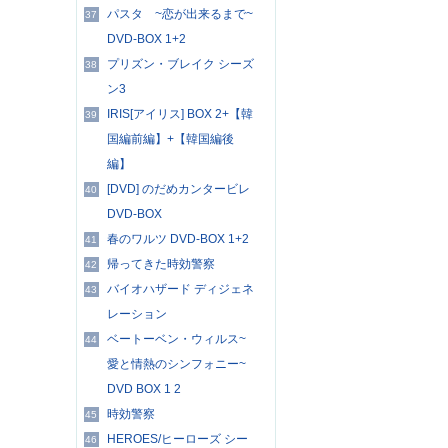
パスタ ~恋が出来るまで~
37
DVD-BOX 1+2
プリズン・ブレイク シーズ
38
ン3
IRIS[アイリス] BOX 2+【韓
39
国編前編】+【韓国編後
編】
[DVD] のだめカンタービレ
40
DVD-BOX
春のワルツ DVD-BOX 1+2
41
帰ってきた時効警察
42
バイオハザード ディジェネ
43
レーション
ベートーベン・ウィルス~
44
愛と情熱のシンフォニー~
DVD BOX 1 2
時効警察
45
HEROES/ヒーローズ シー
46