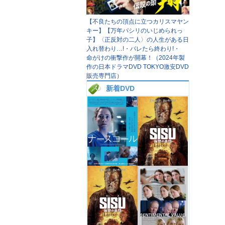
【不良たちの頂点に立つカリスマヤン
キー】【万年パシリのいじめられっ
子】〈正反対の二人〉の人生がある日
入れ替わり…!・バレたら終わり!・
命がけの衝撃作が開幕！（2024年製
作の日本ドラマDVD TOKYO激安DVD
販売専門店）
新着DVD