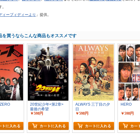
す。
ディーブィディーより
」提供。
品を買うならこんな商品もオススメです
ZERO
20世紀少年<第2章>
ALWAYS 三丁目の夕
HERO
最後の希望
日
￥598円
￥598円
￥598円