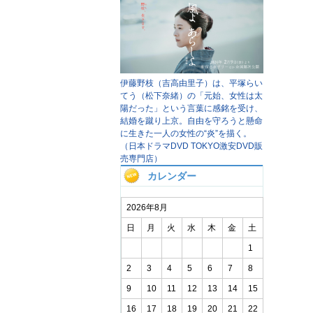
伊藤野枝（吉高由里子）は、平塚らい
てう（松下奈緒）の「元始、女性は太
陽だった」という言葉に感銘を受け、
結婚を蹴り上京。自由を守ろうと懸命
に生きた一人の女性の“炎”を描く。
（日本ドラマDVD TOKYO激安DVD販
売専門店）
カレンダー
2026年8月
日
月
火
水
木
金
土
1
2
3
4
5
6
7
8
9
10
11
12
13
14
15
16
17
18
19
20
21
22