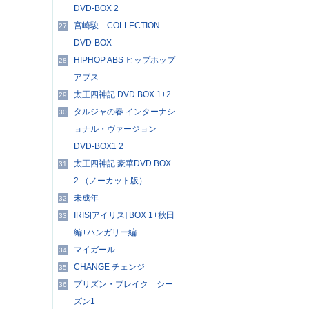
DVD-BOX 2
宮崎駿 COLLECTION
27
DVD-BOX
HIPHOP ABS ヒップホップ
28
アブス
太王四神記 DVD BOX 1+2
29
タルジャの春 インターナシ
30
ョナル・ヴァージョン
DVD-BOX1 2
太王四神記 豪華DVD BOX
31
2 （ノーカット版）
未成年
32
IRIS[アイリス] BOX 1+秋田
33
編+ハンガリー編
マイガール
34
CHANGE チェンジ
35
プリズン・ブレイク シー
36
ズン1