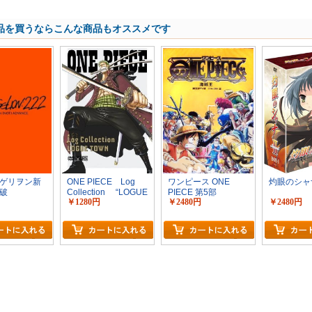
品を買うならこんな商品もオススメです
ゲリヲン新
ONE PIECE Log
ワンピース ONE
灼眼のシャナ
：破
Collection “LOGUE
PIECE 第5部
￥1280円
￥2480円
￥2480円
ION:2.22
TOWN”
 (NOT)
E.