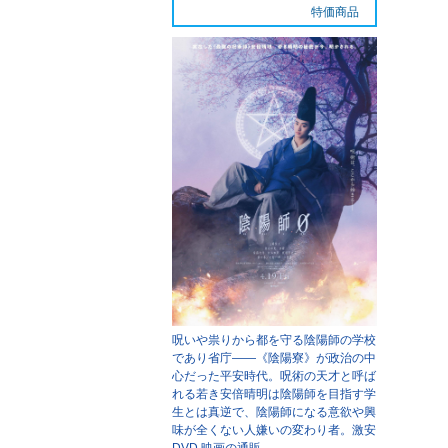
特価商品
呪いや祟りから都を守る陰陽師の学校
であり省庁――《陰陽寮》が政治の中
心だった平安時代。呪術の天才と呼ば
れる若き安倍晴明は陰陽師を目指す学
生とは真逆で、陰陽師になる意欲や興
味が全くない人嫌いの変わり者。
激安