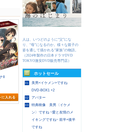
人は、いつどのように“父”にな
り、“母”になるのか。様々な親子の
姿を通して描かれる“家族”の物語。
（2024年製作の日本ドラマDVD
TOKYO激安DVD販売専門店）
ホットセール
II
美男<イケメン>ですね
01
DVD-BOX1 +2
アバター
02
特典映像 美男〈イケメ
03
ン〉ですね ~愛と友情のメ
イキングですね~ 前半+後半
ですね