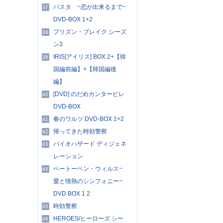
パスタ ~恋が出来るまで~
37
DVD-BOX 1+2
プリズン・ブレイク シーズ
38
ン3
IRIS[アイリス] BOX 2+【韓
39
国編前編】+【韓国編後
編】
[DVD] のだめカンタービレ
40
DVD-BOX
春のワルツ DVD-BOX 1+2
41
帰ってきた時効警察
42
バイオハザード ディジェネ
43
レーション
ベートーベン・ウィルス~
44
愛と情熱のシンフォニー~
DVD BOX 1 2
時効警察
45
HEROES/ヒーローズ シー
46