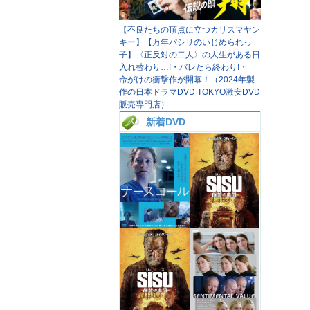
【不良たちの頂点に立つカリスマヤン
キー】【万年パシリのいじめられっ
子】〈正反対の二人〉の人生がある日
入れ替わり…!・バレたら終わり!・
命がけの衝撃作が開幕！（2024年製
作の日本ドラマDVD TOKYO激安DVD
販売専門店）
新着DVD