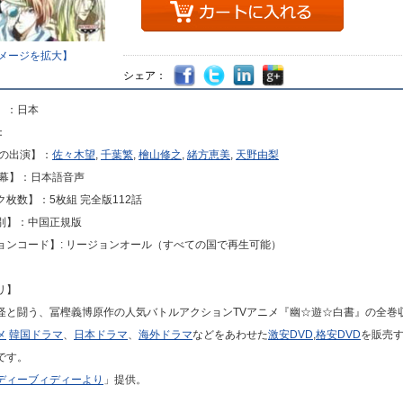
メージを拡大】
シェア：
】：日本
：
声の出演】：
佐々木望
,
千葉繁
,
檜山修之
,
緒方恵美
,
天野由梨
字幕】：日本語音声
枚数】：5枚組 完全版112話
別】：中国正規版
ョンコード】: リージョンオール（すべての国で再生可能）
リ】
怪と闘う、冨樫義博原作の人気バトルアクションTVアニメ『幽☆遊☆白書』の全巻
メ
韓国ドラマ
、
日本ドラマ
、
海外ドラマ
などをあわせた
激安DVD
,
格安DVD
を販売
です。
ディーブィディーより
」提供。