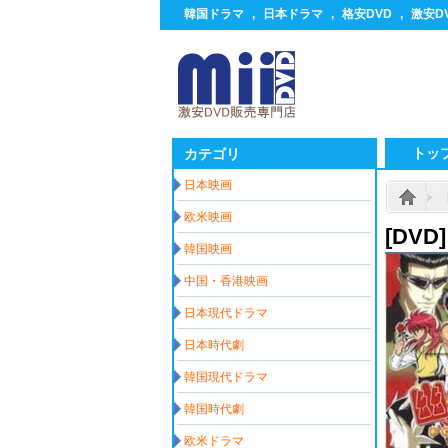
韓国ドラマ
,
日本ドラマ
,
格安DVD
,
激安D
トッ
カテゴリ
日本映画
欧米映画
[DVD
韓国映画
中国・香港映画
日本現代ドラマ
日本時代劇
韓国現代ドラマ
韓国時代劇
欧米ドラマ