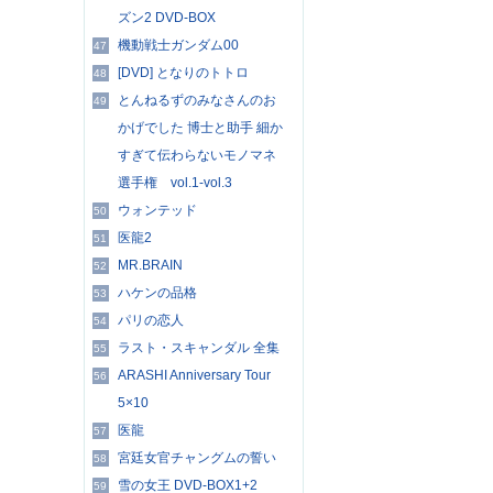
ズン2 DVD-BOX
機動戦士ガンダム00
47
[DVD] となりのトトロ
48
とんねるずのみなさんのお
49
かげでした 博士と助手 細か
すぎて伝わらないモノマネ
選手権 vol.1-vol.3
ウォンテッド
50
医龍2
51
MR.BRAIN
52
ハケンの品格
53
パリの恋人
54
ラスト・スキャンダル 全集
55
ARASHI Anniversary Tour
56
5×10
医龍
57
宮廷女官チャングムの誓い
58
雪の女王 DVD-BOX1+2
59