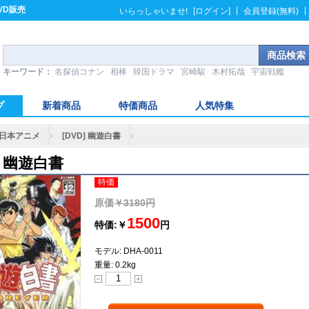
VD販売
|
|
いらっしゃいませ!
[ログイン]
会員登録(無料)
キーワード：
名探偵コナン
相棒
韓国ドラマ
宮崎駿
木村拓哉
宇宙戦艦
プ
新着商品
特価商品
人気特集
日本アニメ
[DVD] 幽遊白書
] 幽遊白書
特価
原価
￥3180円
1500
特価:￥
円
モデル: DHA-0011
重量: 0.2kg