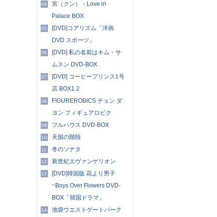
宮（クン）・Love in
04
Palace BOX
[DVD]コアリズム「洋画
05
DVD スポーツ」
[DVD] 私の名前はキム・サ
06
ムスン DVD-BOX
[DVD] コーヒープリンス1号
07
店 BOX1 2
FIGUREROBICS チョン ダ
08
ヨン フィギュアロビク
フルハウス DVD-BOX
09
天国の階段
10
冬のソナタ
11
新世紀エヴァンゲリオン
12
[DVD]韓国版 花より男子
13
~Boys Over Flowers DVD-
BOX「韓国ドラマ」
池袋ウエストゲートパーク
14