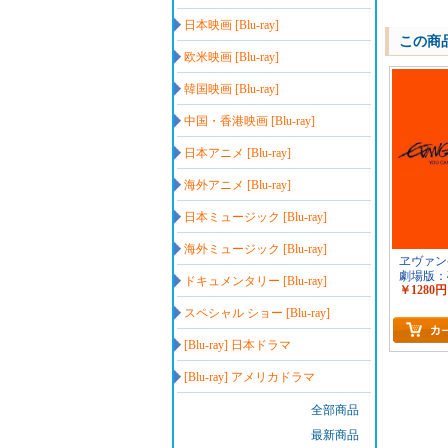
日本映画 [Blu-ray]
この商
欧米映画 [Blu-ray]
韓国映画 [Blu-ray]
中国・香港映画 [Blu-ray]
日本アニメ [Blu-ray]
海外アニメ [Blu-ray]
日本ミュージック [Blu-ray]
海外ミュージック [Blu-ray]
ヱヴァン
劇場版
ドキュメンタリー [Blu-ray]
￥1280円
EVANGEL
YOU CAN
スペシャル ショー [Blu-ray]
ADVANC
[Blu-ray] 日本ドラマ
[Blu-ray] アメリカドラマ
全部商品
最新商品