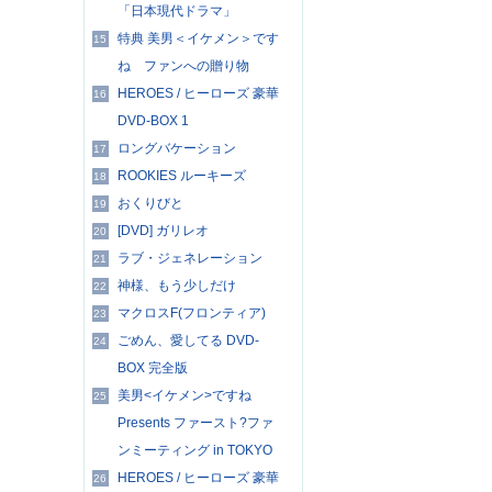
「日本現代ドラマ」
特典 美男＜イケメン＞です
15
ね ファンへの贈り物
HEROES / ヒーローズ 豪華
16
DVD-BOX 1
ロングバケーション
17
ROOKIES ルーキーズ
18
おくりびと
19
[DVD] ガリレオ
20
ラブ・ジェネレーション
21
神様、もう少しだけ
22
マクロスF(フロンティア)
23
ごめん、愛してる DVD-
24
BOX 完全版
美男<イケメン>ですね
25
Presents ファースト?ファ
ンミーティング in TOKYO
HEROES / ヒーローズ 豪華
26