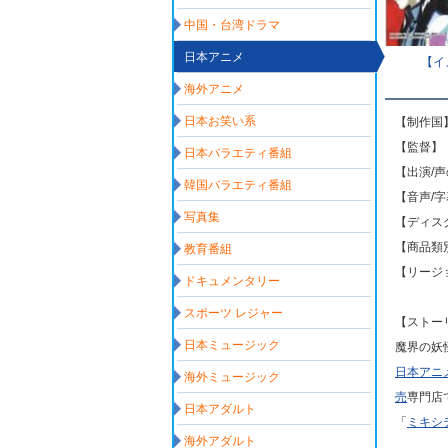
中国・台湾ドラマ
日本アニメ
【イ
海外アニメ
日本お笑い系
【制作国
【監督】
日本バラエティ番組
【出演/
韓国バラエティ番組
【音声/
写真集
【ディスク
【商品類
教育番組
【リージ
ドキュメンタリー
スポーツ レジャー
【ストー
日本ミュージック
魔界の妖
日本アニ
海外ミュージック
売
専門店
日本アダルト
「
ミキシ
海外アダルト