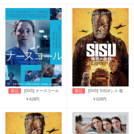
新品
[DVD] ナースコール
新品
[DVD] SISU/シス 復讐の血闘（吹替版）
￥628円
￥628円