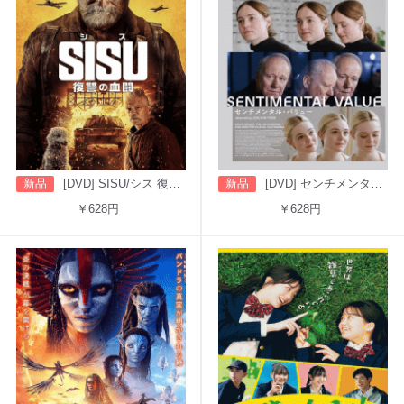
新品
[DVD] SISU/シス 復讐の血闘（字幕版）
新品
[DVD] センチメンタル・バリュー
￥628円
￥628円