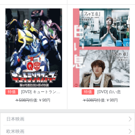
特価
[DVD] キュートランスフォーマー 帰ってきたコンボイの謎
特価
[DVD] 白い息
￥598円
特価:￥98円
￥598円
特価:￥98円
日本映画
欧米映画