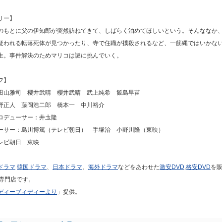
リー】
のもとに父の伊知郎が突然訪ねてきて、しばらく泊めてほしいという。そんななか
疑われる転落死体が見つかったり、寺で住職が撲殺されるなど、一筋縄ではいかな
生。事件解決のためマリコは謎に挑んでいく。
フ】
田山雅司 櫻井武晴 櫻井武晴 武上純希 飯島早苗
野正人 藤岡浩二郎 橋本一 中川裕介
ロデューサー：井圡隆
ーサー：島川博篤（テレビ朝日） 手塚治 小野川隆（東映）
レビ朝日 東映
ドラマ
韓国ドラマ
、
日本ドラマ
、
海外ドラマ
などをあわせた
激安DVD
,
格安DVD
を
専門店です。
ディーブィディーより
」提供。