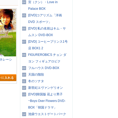
宮（クン）・Love in
04
Palace BOX
[DVD]コアリズム「洋画
05
DVD スポーツ」
[DVD] 私の名前はキム・サ
06
ムスン DVD-BOX
[DVD] コーヒープリンス1号
07
店 BOX1 2
FIGUREROBICS チョン ダ
08
ネレーシ
ヨン フィギュアロビク
フルハウス DVD-BOX
09
天国の階段
10
冬のソナタ
11
新世紀エヴァンゲリオン
12
[DVD]韓国版 花より男子
13
~Boys Over Flowers DVD-
BOX「韓国ドラマ」
池袋ウエストゲートパーク
14