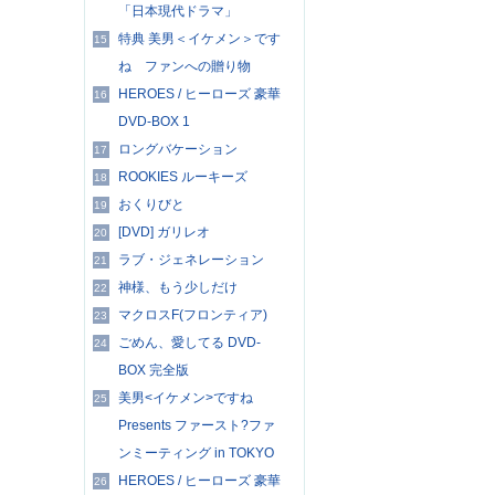
「日本現代ドラマ」
特典 美男＜イケメン＞です
15
ね ファンへの贈り物
HEROES / ヒーローズ 豪華
16
DVD-BOX 1
ロングバケーション
17
ROOKIES ルーキーズ
18
おくりびと
19
[DVD] ガリレオ
20
ラブ・ジェネレーション
21
神様、もう少しだけ
22
マクロスF(フロンティア)
23
ごめん、愛してる DVD-
24
BOX 完全版
美男<イケメン>ですね
25
Presents ファースト?ファ
ンミーティング in TOKYO
HEROES / ヒーローズ 豪華
26