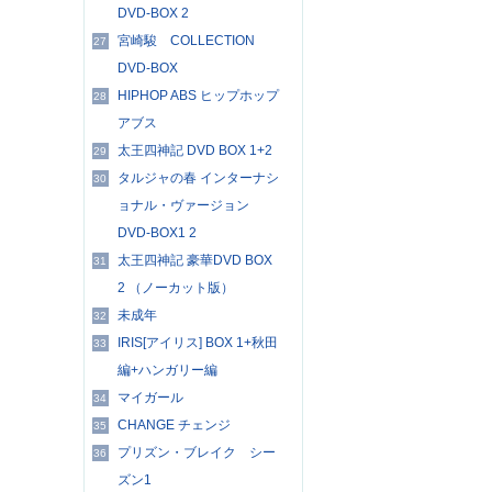
DVD-BOX 2
宮崎駿 COLLECTION
27
DVD-BOX
HIPHOP ABS ヒップホップ
28
アブス
太王四神記 DVD BOX 1+2
29
タルジャの春 インターナシ
30
ョナル・ヴァージョン
DVD-BOX1 2
太王四神記 豪華DVD BOX
31
2 （ノーカット版）
未成年
32
IRIS[アイリス] BOX 1+秋田
33
編+ハンガリー編
マイガール
34
CHANGE チェンジ
35
プリズン・ブレイク シー
36
ズン1