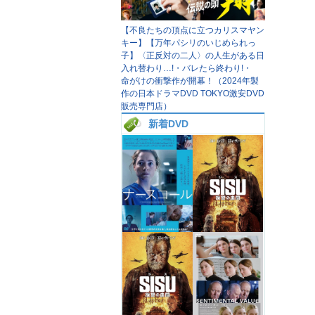
【不良たちの頂点に立つカリスマヤン
キー】【万年パシリのいじめられっ
子】〈正反対の二人〉の人生がある日
入れ替わり…!・バレたら終わり!・
命がけの衝撃作が開幕！（2024年製
作の日本ドラマDVD TOKYO激安DVD
販売専門店）
新着DVD