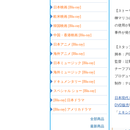
日本映画 [Blu-ray]
【ストー
欧米映画 [Blu-ray]
榊マリコ
の使用が
韓国映画 [Blu-ray]
事件が発
中国・香港映画 [Blu-ray]
日本アニメ [Blu-ray]
【スタッ
海外アニメ [Blu-ray]
脚本：戸
監督：辻
日本ミュージック [Blu-ray]
チーフプ
海外ミュージック [Blu-ray]
プロデュ
ドキュメンタリー [Blu-ray]
制作：テ
スペシャル ショー [Blu-ray]
日本現代
[Blu-ray] 日本ドラマ
DVD販売
[Blu-ray] アメリカドラマ
「
ミキシ
全部商品
最新商品