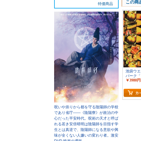
この商
特価商品
池袋ウエ
パーク「
￥3980円
ラマ」
呪いや祟りから都を守る陰陽師の学校
であり省庁――《陰陽寮》が政治の中
心だった平安時代。呪術の天才と呼ば
れる若き安倍晴明は陰陽師を目指す学
生とは真逆で、陰陽師になる意欲や興
味が全くない人嫌いの変わり者。
激安