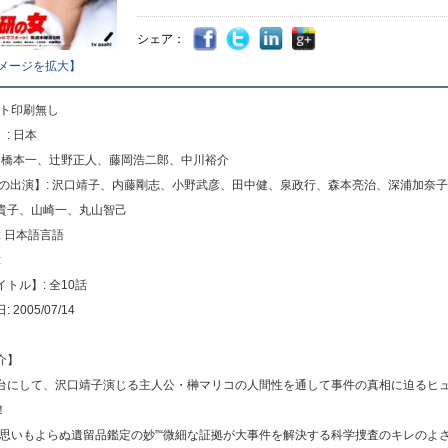
シェア：
メージを拡大】
ット印刷無し
: 日本
: 橋本一、辻野正人、藤岡浩二郎、中川裕介
声の出演】: 沢口靖子、内藤剛志、小野武彦、田中健、泉政行、森本亮治、深浦加奈
貴子、山崎一、丸山智己
: 日本語言語
:
トル】: 全10話
2005/07/14
介】
台にして、沢口靖子演じる主人公・榊マリコの人間性を通して事件の真相に迫るヒ
！
“思いもよらぬ遺留品鑑定の妙”“微細な証拠が大事件を解決する科学捜査のキレのよさ