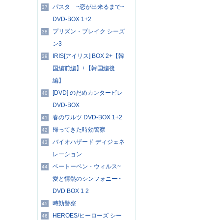
パスタ ~恋が出来るまで~
37
DVD-BOX 1+2
プリズン・ブレイク シーズ
38
ン3
IRIS[アイリス] BOX 2+【韓
39
国編前編】+【韓国編後
編】
[DVD] のだめカンタービレ
40
DVD-BOX
春のワルツ DVD-BOX 1+2
41
帰ってきた時効警察
42
バイオハザード ディジェネ
43
レーション
ベートーベン・ウィルス~
44
愛と情熱のシンフォニー~
DVD BOX 1 2
時効警察
45
HEROES/ヒーローズ シー
46