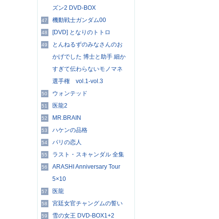
ズン2 DVD-BOX
機動戦士ガンダム00
47
[DVD] となりのトトロ
48
とんねるずのみなさんのお
49
かげでした 博士と助手 細か
すぎて伝わらないモノマネ
選手権 vol.1-vol.3
ウォンテッド
50
医龍2
51
MR.BRAIN
52
ハケンの品格
53
パリの恋人
54
ラスト・スキャンダル 全集
55
ARASHI Anniversary Tour
56
5×10
医龍
57
宮廷女官チャングムの誓い
58
雪の女王 DVD-BOX1+2
59