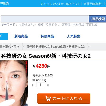
VD販売
|
|
いらっしゃいませ!
[ログイン]
会員登録(無料)
キーワード：
名探偵コナン
相棒
韓国ドラマ
宮崎駿
木村拓哉
宇宙戦艦
プ
新着商品
特価商品
人気特集
日本現代ドラマ
[DVD] 科捜研の女 Season6/新・科捜研の女2
D] 科捜研の女 Season6/新・科捜研の女2
4280
￥
円
モデル: N31863
重量: 0.1kg