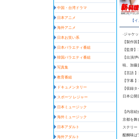
中国・台湾ドラマ
日本アニメ
【イ
海外アニメ
·ジャケ
日本お笑い系
【製作国】
日本バラエティ番組
【監督】
韓国バラエティ番組
【出演/
暁、加藤
写真集
【言語 】
教育番組
【字幕 】
ドキュメンタリー
【収録タイ
日本公開日: 
スポーツ レジャー
日本ミュージック
【内容紹
海外ミュージック
京都を舞
日本アダルト
ステリー
醍醐味は
海外アダルト