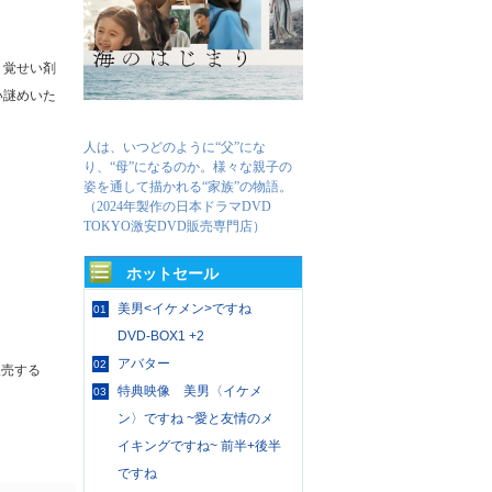
、覚せい剤
い謎めいた
人は、いつどのように“父”にな
り、“母”になるのか。様々な親子の
姿を通して描かれる“家族”の物語。
（2024年製作の日本ドラマDVD
TOKYO激安DVD販売専門店）
ホットセール
美男<イケメン>ですね
01
DVD-BOX1 +2
アバター
02
販売する
特典映像 美男〈イケメ
03
ン〉ですね ~愛と友情のメ
イキングですね~ 前半+後半
ですね