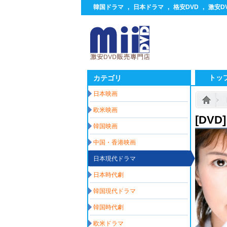
韓国ドラマ
,
日本ドラマ
,
格安DVD
,
激安D
トッ
カテゴリ
日本映画
欧米映画
[DV
韓国映画
中国・香港映画
日本現代ドラマ
日本時代劇
韓国現代ドラマ
韓国時代劇
欧米ドラマ