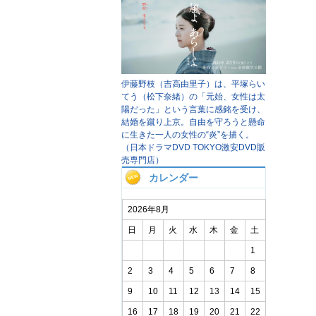
伊藤野枝（吉高由里子）は、平塚らい
てう（松下奈緒）の「元始、女性は太
陽だった」という言葉に感銘を受け、
結婚を蹴り上京。自由を守ろうと懸命
に生きた一人の女性の“炎”を描く。
（日本ドラマDVD TOKYO激安DVD販
売専門店）
カレンダー
2026年8月
日
月
火
水
木
金
土
1
2
3
4
5
6
7
8
9
10
11
12
13
14
15
16
17
18
19
20
21
22