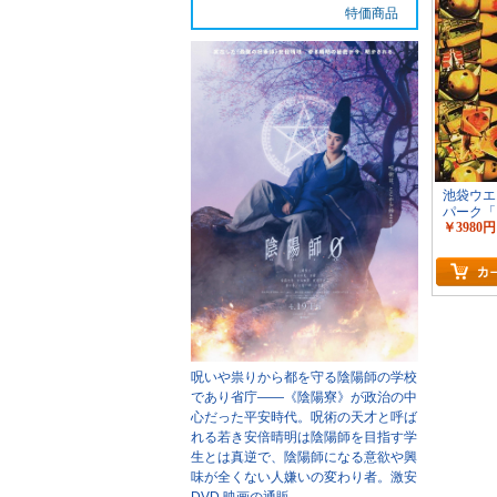
特価商品
池袋ウエ
パーク「
￥3980円
ラマ」
呪いや祟りから都を守る陰陽師の学校
であり省庁――《陰陽寮》が政治の中
心だった平安時代。呪術の天才と呼ば
れる若き安倍晴明は陰陽師を目指す学
生とは真逆で、陰陽師になる意欲や興
味が全くない人嫌いの変わり者。
激安