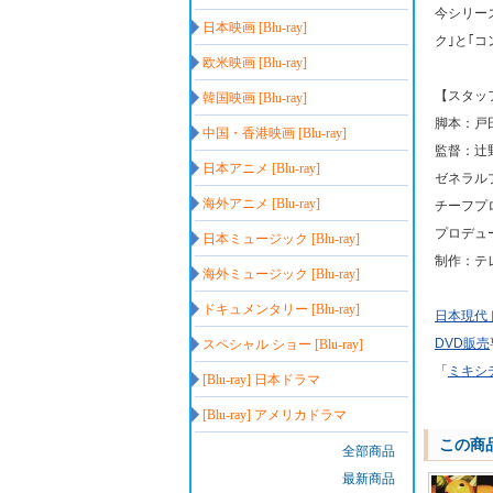
今シリー
日本映画 [Blu-ray]
ク｣と｢
欧米映画 [Blu-ray]
【スタッ
韓国映画 [Blu-ray]
脚本：戸
中国・香港映画 [Blu-ray]
監督：辻
日本アニメ [Blu-ray]
ゼネラル
海外アニメ [Blu-ray]
チーフプ
プロデュ
日本ミュージック [Blu-ray]
制作：テ
海外ミュージック [Blu-ray]
ドキュメンタリー [Blu-ray]
日本現代
DVD販売
スペシャル ショー [Blu-ray]
「
ミキシ
[Blu-ray] 日本ドラマ
[Blu-ray] アメリカドラマ
この商
全部商品
最新商品