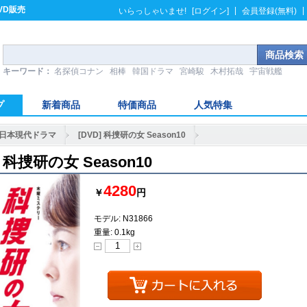
VD販売
|
|
いらっしゃいませ!
[ログイン]
会員登録(無料)
キーワード：
名探偵コナン
相棒
韓国ドラマ
宮崎駿
木村拓哉
宇宙戦艦
プ
新着商品
特価商品
人気特集
日本現代ドラマ
[DVD] 科捜研の女 Season10
] 科捜研の女 Season10
4280
￥
円
モデル: N31866
重量: 0.1kg