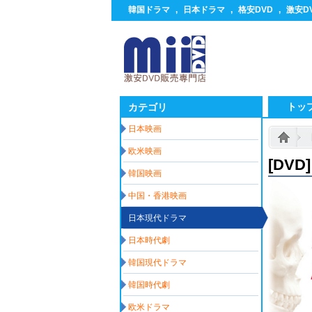
韓国ドラマ
,
日本ドラマ
,
格安DVD
,
激安D
トッ
カテゴリ
日本映画
欧米映画
[DVD
韓国映画
中国・香港映画
日本現代ドラマ
日本時代劇
韓国現代ドラマ
韓国時代劇
欧米ドラマ