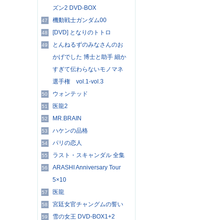
ズン2 DVD-BOX
機動戦士ガンダム00
47
[DVD] となりのトトロ
48
とんねるずのみなさんのお
49
かげでした 博士と助手 細か
すぎて伝わらないモノマネ
選手権 vol.1-vol.3
ウォンテッド
50
医龍2
51
MR.BRAIN
52
ハケンの品格
53
パリの恋人
54
ラスト・スキャンダル 全集
55
ARASHI Anniversary Tour
56
5×10
医龍
57
宮廷女官チャングムの誓い
58
雪の女王 DVD-BOX1+2
59