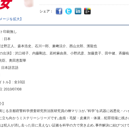
シェア：
メージを拡大】
ット印刷無し
: 日本
: 辻野正人、森本浩史、石川一郎、兼﨑涼介、西山太郎、濱龍也
声の出演】: 沢口靖子、内藤剛志、若村麻由美、小野武彦、加藤貴子、田中健、斉藤
光臣、奥田恵梨華
: 日本語言語
:
トル】: 全10話
2010/07/08
介】
演じる京都府警科学捜査研究所法医研究員の榊マリコが､“科学”を武器に凶悪化・ハ
に立ち向かうミステリーシリーズです｡血痕・毛髪・皮膚片・体液…犯罪現場に残さ
には犯人が消し去った目に見えない証拠を科学の力で突き止め､事件解決に結びつけて