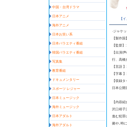
中国・台湾ドラマ
日本アニメ
【イ
海外アニメ
·ジャケ
日本お笑い系
【製作国】
日本バラエティ番組
【監督】
韓国バラエティ番組
【出演/
行、高橋
写真集
【言語 】
教育番組
【字幕 】
ドキュメンタリー
【収録タイ
日本公開日: 
スポーツ レジャー
日本ミュージック
【内容紹
海外ミュージック
沢口靖子
日本アダルト
進む犯罪
拠や､時
海外アダルト