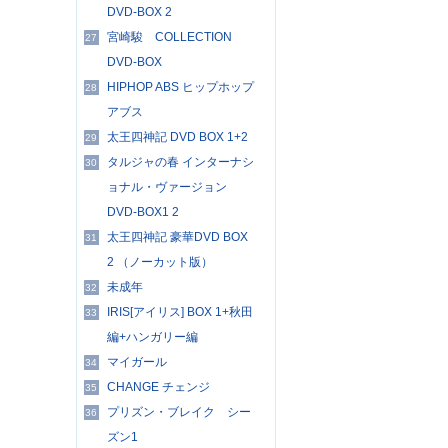
DVD-BOX 2
宮崎駿 COLLECTION
27
DVD-BOX
HIPHOP ABS ヒップホップ
28
アブス
太王四神記 DVD BOX 1+2
29
タルジャの春 インターナシ
30
ョナル・ヴァージョン
DVD-BOX1 2
太王四神記 豪華DVD BOX
31
2 （ノーカット版）
未成年
32
IRIS[アイリス] BOX 1+秋田
33
編+ハンガリー編
マイガール
34
CHANGE チェンジ
35
プリズン・ブレイク シー
36
ズン1