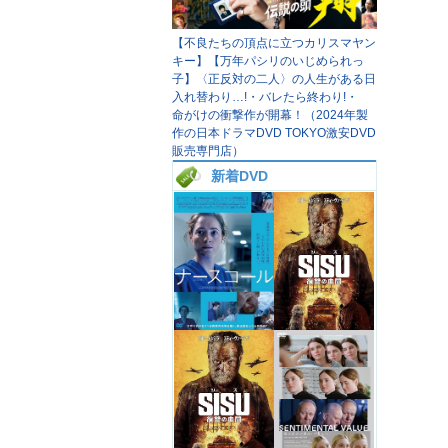
【不良たちの頂点に立つカリスマヤン
キー】【万年パシリのいじめられっ
子】〈正反対の二人〉の人生がある日
入れ替わり…!・バレたら終わり!・
命がけの衝撃作が開幕！（2024年製
作の日本ドラマDVD TOKYO激安DVD
販売専門店）
新着DVD