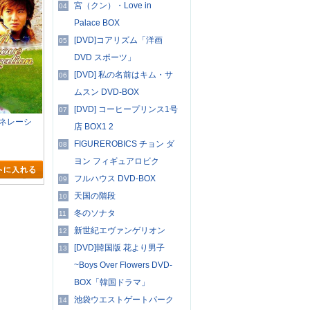
宮（クン）・Love in
04
Palace BOX
[DVD]コアリズム「洋画
05
DVD スポーツ」
[DVD] 私の名前はキム・サ
06
ムスン DVD-BOX
[DVD] コーヒープリンス1号
07
ネレーシ
店 BOX1 2
FIGUREROBICS チョン ダ
08
ヨン フィギュアロビク
フルハウス DVD-BOX
09
天国の階段
10
冬のソナタ
11
新世紀エヴァンゲリオン
12
[DVD]韓国版 花より男子
13
~Boys Over Flowers DVD-
BOX「韓国ドラマ」
池袋ウエストゲートパーク
14