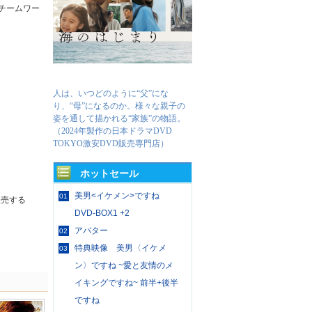
チームワー
人は、いつどのように“父”にな
り、“母”になるのか。様々な親子の
姿を通して描かれる“家族”の物語。
（2024年製作の日本ドラマDVD
TOKYO激安DVD販売専門店）
ホットセール
美男<イケメン>ですね
01
販売する
DVD-BOX1 +2
アバター
02
特典映像 美男〈イケメ
03
ン〉ですね ~愛と友情のメ
イキングですね~ 前半+後半
ですね