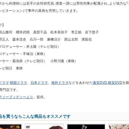
ズから科捜研には若手の女性研究員､捜査一課には男性刑事が配属され､より強力な｢
コンビネーション｣で事件の真相を究明していきます｡
フ】
田山雅司 櫻井武晴 真部千晶 松本美弥子 李正姫 岩下悠子
野正人 森本浩史 石川一郎 兼﨑涼介 西山太郎 濱龍也
プロデューサー：井圡隆（テレビ朝日）
ロデューサー：手塚治（東映）
ーサー：菊池恭（テレビ朝日） 小野川隆（東映）
レビ朝日 東映
ドラマ
韓国ドラマ
、
日本ドラマ
、
海外ドラマ
などをあわせた
激安DVD
,
格安DVD
を
専門店です。
ディーブィディーより
」提供。
品を買うならこんな商品もオススメです