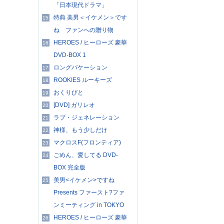
「日本現代ドラマ」
特典 美男＜イケメン＞です
15
ね ファンへの贈り物
HEROES / ヒーローズ 豪華
16
DVD-BOX 1
ロングバケーション
17
ROOKIES ルーキーズ
18
おくりびと
19
[DVD] ガリレオ
20
ラブ・ジェネレーション
21
神様、もう少しだけ
22
マクロスF(フロンティア)
23
ごめん、愛してる DVD-
24
BOX 完全版
美男<イケメン>ですね
25
Presents ファースト?ファ
ンミーティング in TOKYO
HEROES / ヒーローズ 豪華
26