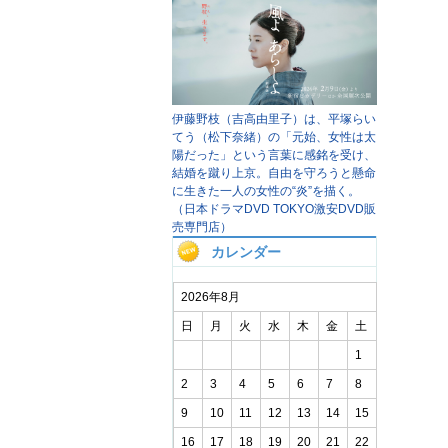
伊藤野枝（吉高由里子）は、平塚らい
てう（松下奈緒）の「元始、女性は太
陽だった」という言葉に感銘を受け、
結婚を蹴り上京。自由を守ろうと懸命
に生きた一人の女性の“炎”を描く。
（日本ドラマDVD TOKYO激安DVD販
売専門店）
カレンダー
2026年8月
日
月
火
水
木
金
土
1
2
3
4
5
6
7
8
9
10
11
12
13
14
15
16
17
18
19
20
21
22