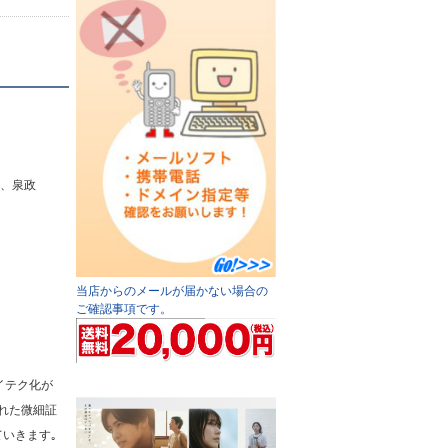
暁、泉政
当店からのメールが届かない場合の
ご確認事項です。
イテク化が
れた微細証
いきます｡