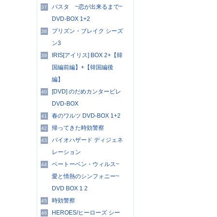
パスタ ~恋が出来るまで~
37
DVD-BOX 1+2
プリズン・ブレイク シーズ
38
ン3
IRIS[アイリス] BOX 2+【韓
39
国編前編】+【韓国編後
編】
[DVD] のだめカンタービレ
40
DVD-BOX
春のワルツ DVD-BOX 1+2
41
帰ってきた時効警察
42
バイオハザード ディジェネ
43
レーション
ベートーベン・ウィルス~
44
愛と情熱のシンフォニー~
DVD BOX 1 2
時効警察
45
HEROES/ヒーローズ シー
46