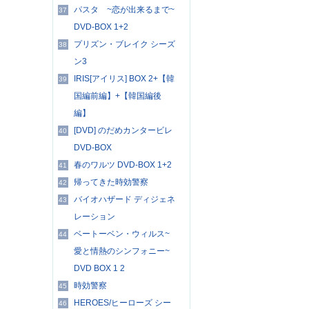
パスタ ~恋が出来るまで~
37
DVD-BOX 1+2
プリズン・ブレイク シーズ
38
ン3
IRIS[アイリス] BOX 2+【韓
39
国編前編】+【韓国編後
編】
[DVD] のだめカンタービレ
40
DVD-BOX
春のワルツ DVD-BOX 1+2
41
帰ってきた時効警察
42
バイオハザード ディジェネ
43
レーション
ベートーベン・ウィルス~
44
愛と情熱のシンフォニー~
DVD BOX 1 2
時効警察
45
HEROES/ヒーローズ シー
46