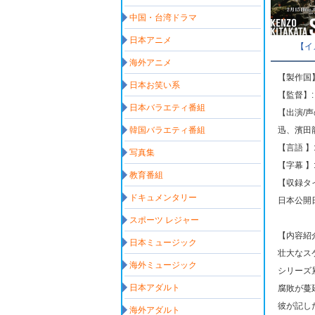
中国・台湾ドラマ
日本アニメ
【イ
海外アニメ
【製作国】
日本お笑い系
【監督】
日本バラエティ番組
【出演/
韓国バラエティ番組
迅、濱田
【言語 】
写真集
【字幕 】
教育番組
【収録タイ
ドキュメンタリー
日本公開日: 
スポーツ レジャー
【内容紹
日本ミュージック
壮大なス
海外ミュージック
シリーズ
日本アダルト
腐敗が蔓
彼が記し
海外アダルト