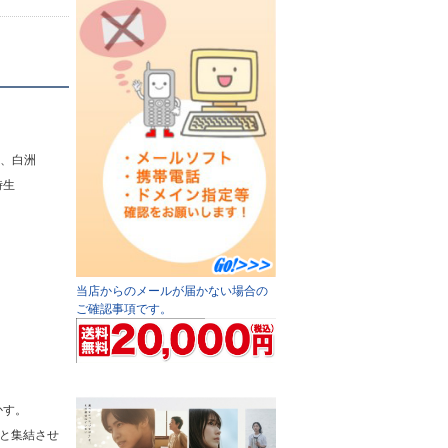
成、白洲
時生
当店からのメールが届かない場合の
ご確認事項です。
かす。
へと集結させ