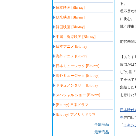
る。
日本映画 [Blu-ray]
理不尽な
欧米映画 [Blu-ray]
に挑む。
戦う理由
韓国映画 [Blu-ray]
中国・香港映画 [Blu-ray]
前代未聞
日本アニメ [Blu-ray]
海外アニメ [Blu-ray]
【あらす
腐敗がは
日本ミュージック [Blu-ray]
し”の書
海外ミュージック [Blu-ray]
てを捨て
ドキュメンタリー [Blu-ray]
集結した
を懸けた
スペシャル ショー [Blu-ray]
[Blu-ray] 日本ドラマ
日本時代
[Blu-ray] アメリカドラマ
売
専門店
全部商品
「
ミキシ
最新商品