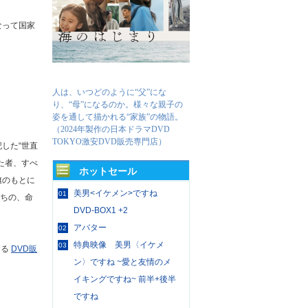
なって国家
人は、いつどのように“父”にな
り、“母”になるのか。様々な親子の
姿を通して描かれる“家族”の物語。
（2024年製作の日本ドラマDVD
TOKYO激安DVD販売専門店）
した“世直
た者、すべ
ホットセール
旗のもとに
美男<イケメン>ですね
01
たちの、命
DVD-BOX1 +2
アバター
02
特典映像 美男〈イケメ
03
する
DVD販
ン〉ですね ~愛と友情のメ
イキングですね~ 前半+後半
ですね