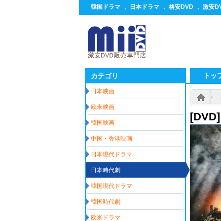
韓国ドラマ
,
日本ドラマ
,
格安DVD
,
激安D
トッ
カテゴリ
日本映画
欧米映画
[DV
韓国映画
中国・香港映画
日本現代ドラマ
日本時代劇
韓国現代ドラマ
韓国時代劇
欧米ドラマ