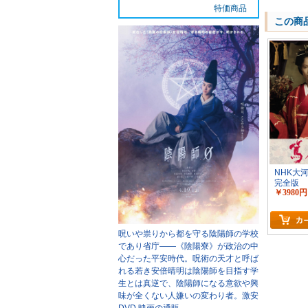
特価商品
この商
NHK大
完全版
￥3980円
呪いや祟りから都を守る陰陽師の学校
であり省庁――《陰陽寮》が政治の中
心だった平安時代。呪術の天才と呼ば
れる若き安倍晴明は陰陽師を目指す学
生とは真逆で、陰陽師になる意欲や興
味が全くない人嫌いの変わり者。
激安