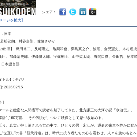
シェア：
メージを拡大】
: 日本
: 若松節朗、村谷嘉則、佐藤さやか
声の出演】: 織田裕二、反町隆史、亀梨和也、満島真之介、波瑠、金児憲史、木村達
龍臣、加藤清史郎、伊藤健太郎、宇梶剛士、山中柔太朗、野間口徹、金田哲、柄本
: 日本語言語
:
トル】: 全7話
2026/02/15
介】
ケールと緻密な人間描写で読者を魅了してきた、北方謙三の大河小説『水滸伝』。
累計1,160万部──その伝説が、ついに映像として息づき始める。
延り、真実が押し潰される世の中で、ひとりの男・宋江が、運命の歯車を静かに動
た“世直し”の書『替天行道』は、時代に抗う者たちの心を震わせ、人々を旗のもと