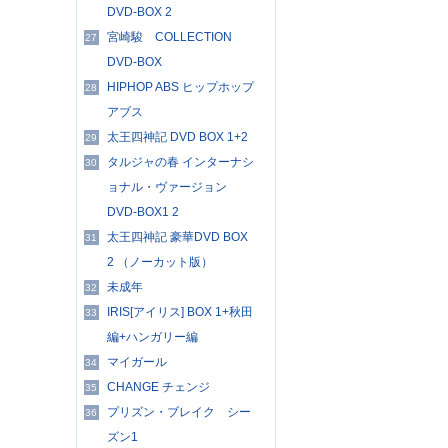
DVD-BOX 2
宮崎駿 COLLECTION
27
DVD-BOX
HIPHOP ABS ヒップホップ
28
アブス
太王四神記 DVD BOX 1+2
29
タルジャの春 インターナシ
30
ョナル・ヴァージョン
DVD-BOX1 2
太王四神記 豪華DVD BOX
31
2 （ノーカット版）
未成年
32
IRIS[アイリス] BOX 1+秋田
33
編+ハンガリー編
マイガール
34
CHANGE チェンジ
35
プリズン・ブレイク シー
36
ズン1