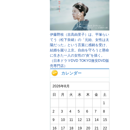
伊藤野枝（吉高由里子）は、平塚らい
てう（松下奈緒）の「元始、女性は太
陽だった」という言葉に感銘を受け、
結婚を蹴り上京。自由を守ろうと懸命
に生きた一人の女性の“炎”を描く。
（日本ドラマDVD TOKYO激安DVD販
売専門店）
カレンダー
2026年8月
日
月
火
水
木
金
土
1
2
3
4
5
6
7
8
9
10
11
12
13
14
15
16
17
18
19
20
21
22