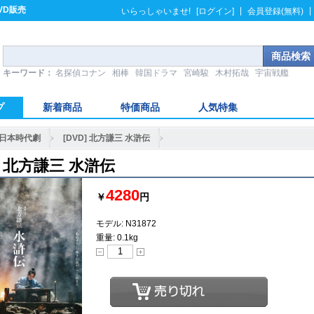
VD販売
|
|
いらっしゃいませ!
[ログイン]
会員登録(無料)
キーワード：
名探偵コナン
相棒
韓国ドラマ
宮崎駿
木村拓哉
宇宙戦艦
プ
新着商品
特価商品
人気特集
日本時代劇
[DVD] 北方謙三 水滸伝
D] 北方謙三 水滸伝
4280
￥
円
モデル: N31872
重量: 0.1kg