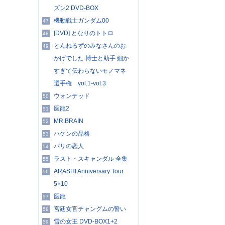
ズン2 DVD-BOX
機動戦士ガンダム00
47
[DVD] となりのトトロ
48
とんねるずのみなさんのお
49
かげでした 博士と助手 細か
すぎて伝わらないモノマネ
選手権 vol.1-vol.3
ウォンテッド
50
医龍2
51
MR.BRAIN
52
ハケンの品格
53
パリの恋人
54
ラスト・スキャンダル 全集
55
ARASHI Anniversary Tour
56
5×10
医龍
57
宮廷女官チャングムの誓い
58
雪の女王 DVD-BOX1+2
59