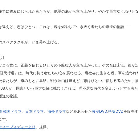
権力に踏みにじられた者たちが、絶望の底から立ち上がり、やがて巨大なうねりと
は違えど、志はひとつ。これは、魂を燃やして生き抜く者たちの叛逆の物語──
のスペクタクルが、いま幕を上げる。
じ】
びこる世に、正義を信じるひとりの下級役人が立ち上がった。その名は宋江。彼が記
『替天行道』は、時代に抗う者たちの心を震わせる。裏社会に生きる者、軍を追われ
た者たちが、旗のもとに集結。戦う理由は違えど、志はひとつ。信じる者のため、
108人が、国家という巨大な敵に挑む！これは、理不尽な時代を変えようとする者
叛逆の物語。
劇
韓国ドラマ
、
日本ドラマ
、
海外ドラマ
などをあわせた
激安DVD
,
格安DVD
を販売
です。
ディーブィディーより
」提供。