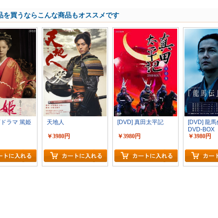
品を買うならこんな商品もオススメです
河ドラマ 篤姫
天地人
[DVD] 真田太平記
[DVD] 龍
DVD-BOX
￥3980円
￥3980円
￥3980円