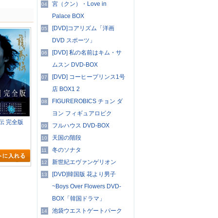
宮（クン）・Love in
04
Palace BOX
[DVD]コアリズム「洋画
05
DVD スポーツ」
[DVD] 私の名前はキム・サ
06
ムスン DVD-BOX
[DVD] コーヒープリンス1号
07
店 BOX1 2
FIGUREROBICS チョン ダ
08
ヨン フィギュアロビク
馬伝 完全版
フルハウス DVD-BOX
09
天国の階段
10
冬のソナタ
11
新世紀エヴァンゲリオン
12
[DVD]韓国版 花より男子
13
~Boys Over Flowers DVD-
BOX「韓国ドラマ」
池袋ウエストゲートパーク
14