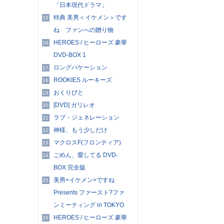
「日本現代ドラマ」
特典 美男＜イケメン＞です
15
ね ファンへの贈り物
HEROES / ヒーローズ 豪華
16
DVD-BOX 1
ロングバケーション
17
ROOKIES ルーキーズ
18
おくりびと
19
[DVD] ガリレオ
20
ラブ・ジェネレーション
21
神様、もう少しだけ
22
マクロスF(フロンティア)
23
ごめん、愛してる DVD-
24
BOX 完全版
美男<イケメン>ですね
25
Presents ファースト?ファ
ンミーティング in TOKYO
HEROES / ヒーローズ 豪華
26