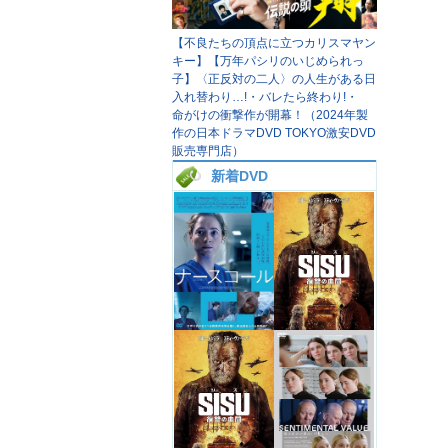
【不良たちの頂点に立つカリスマヤン
キー】【万年パシリのいじめられっ
子】〈正反対の二人〉の人生がある日
入れ替わり…!・バレたら終わり!・
命がけの衝撃作が開幕！（2024年製
作の日本ドラマDVD TOKYO激安DVD
販売専門店）
新着DVD