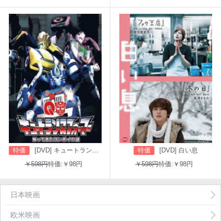
特価
[DVD] キュートランスフォーマー 帰ってきたコンボイの謎
特価
[DVD] 白い息
￥598円
特価:￥98円
￥598円
特価:￥98円
日本映画
欧米映画