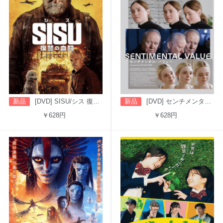
新品
[DVD] SISU/シス 復讐の血闘（字幕版）
新品
[DVD] センチメンタル・バリュー
￥628円
￥628円