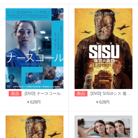
新品
[DVD] ナースコール
新品
[DVD] SISU/シス 復讐の血闘（吹替版）
￥628円
￥628円