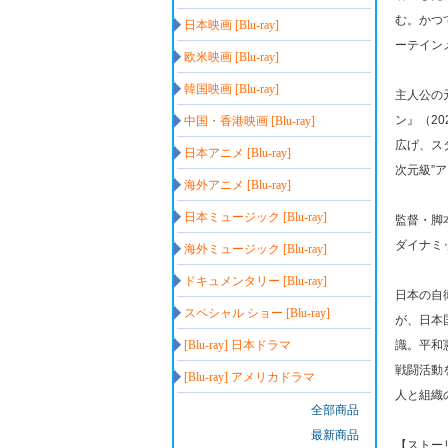
む。かつ
日本映画 [Blu-ray]
ーテイン
欧米映画 [Blu-ray]
韓国映画 [Blu-ray]
主人公の
ン』（2
中国・香港映画 [Blu-ray]
広げ、ス
日本アニメ [Blu-ray]
次元級”
海外アニメ [Blu-ray]
日本ミュージック [Blu-ray]
監督・脚
ダイナミ
海外ミュージック [Blu-ray]
ドキュメンタリー [Blu-ray]
日本の自
スペシャル ショー [Blu-ray]
が、日本
[Blu-ray] 日本ドラマ
識。平和
戦闘活動
[Blu-ray] アメリカドラマ
人と組織
全部商品
最新商品
【ストー