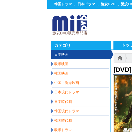
韓国ドラマ
,
日本ドラマ
,
格安DVD
,
激安D
トッ
カテゴリ
日本映画
欧米映画
[DV
韓国映画
中国・香港映画
日本現代ドラマ
日本時代劇
韓国現代ドラマ
韓国時代劇
欧米ドラマ