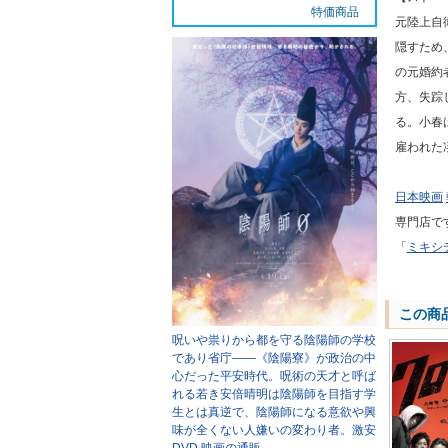
特価商品
元陸上自
隠すため
の元婚約
方、失踪
る。小春
雇われた
日本映画
専門店で
「
ミキシ
この商
呪いや祟りから都を守る陰陽師の学校
であり省庁――《陰陽寮》が政治の中
心だった平安時代。呪術の天才と呼ば
れる若き安倍晴明は陰陽師を目指す学
生とは真逆で、陰陽師になる意欲や興
味が全くない人嫌いの変わり者。
激安