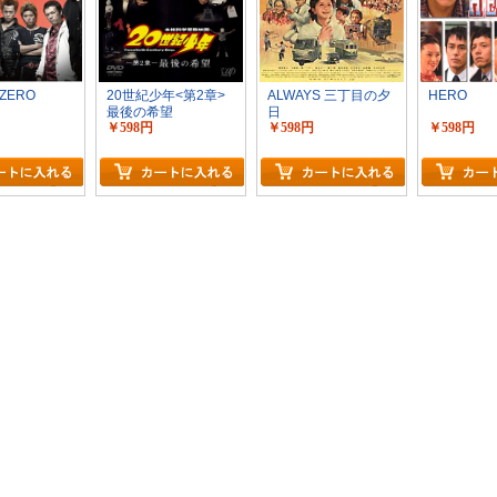
ZERO
20世紀少年<第2章>
ALWAYS 三丁目の夕
HERO
最後の希望
日
￥598円
￥598円
￥598円