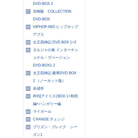
DVD-BOX 2
宮崎駿 COLLECTION
27
DVD-BOX
HIPHOP ABS ヒップホップ
28
アブス
太王四神記 DVD BOX 1+2
29
タルジャの春 インターナシ
30
ョナル・ヴァージョン
DVD-BOX1 2
太王四神記 豪華DVD BOX
31
2 （ノーカット版）
未成年
32
IRIS[アイリス] BOX 1+秋田
33
編+ハンガリー編
マイガール
34
CHANGE チェンジ
35
プリズン・ブレイク シー
36
ズン1