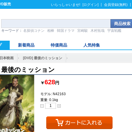
VD販売
|
|
いらっしゃいませ!
[ログイン]
会員登録(無料)
キーワード：
名探偵コナン
相棒
韓国ドラマ
宮崎駿
木村拓哉
宇宙戦艦
プ
新着商品
特価商品
人気特集
日本映画
[DVD] 最後のミッション
D] 最後のミッション
628
￥
円
モデル: N42163
重量: 0.1kg