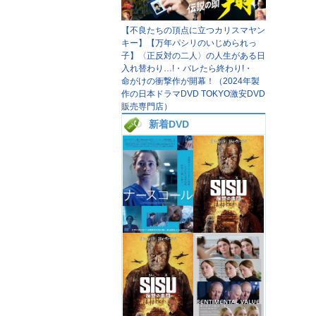
【不良たちの頂点に立つカリスマヤン
キー】【万年パシリのいじめられっ
子】〈正反対の二人〉の人生がある日
入れ替わり…!・バレたら終わり!・
命がけの衝撃作が開幕！（2024年製
作の日本ドラマDVD TOKYO激安DVD
販売専門店）
新着DVD