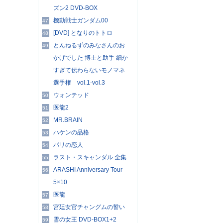
ズン2 DVD-BOX
機動戦士ガンダム00
47
[DVD] となりのトトロ
48
とんねるずのみなさんのお
49
かげでした 博士と助手 細か
すぎて伝わらないモノマネ
選手権 vol.1-vol.3
ウォンテッド
50
医龍2
51
MR.BRAIN
52
ハケンの品格
53
パリの恋人
54
ラスト・スキャンダル 全集
55
ARASHI Anniversary Tour
56
5×10
医龍
57
宮廷女官チャングムの誓い
58
雪の女王 DVD-BOX1+2
59