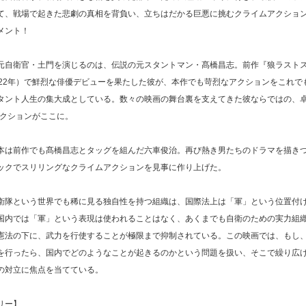
て、戦場で起きた悲劇の真相を背負い、立ちはだかる巨悪に挑むクライムアクショ
メント！
元自衛官・土門を演じるのは、伝説の元スタントマン・髙橋昌志。前作『狼ラスト
022年）で鮮烈な俳優デビューを果たした彼が、本作でも苛烈なアクションをこれで
タント人生の集大成としている。数々の映画の舞台裏を支えてきた彼ならではの、卓
アクションがここに。
本は前作でも髙橋昌志とタッグを組んだ六車俊治。再び熱き男たちのドラマを描き
ックでスリリングなクライムアクションを見事に作り上げた。
衛隊という世界でも稀に見る独自性を持つ組織は、国際法上は「軍」という位置付
国内では「軍」という表現は使われることはなく、あくまでも自衛のための実力組
憲法の下に、武力を行使することが極限まで抑制されている。この映画では、もし
を行ったら、国内でどのようなことが起きるのかという問題を扱い、そこで繰り広
の対立に焦点を当てている。
リー】