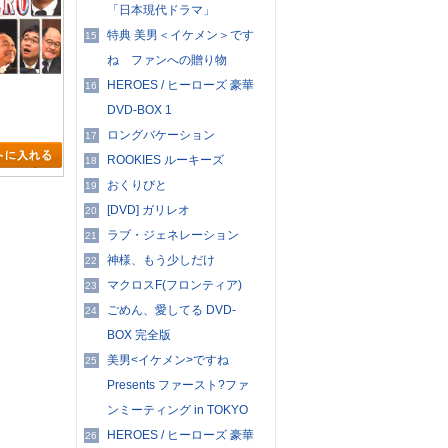
「日本現代ドラマ」
特典 美男＜イケメン＞です
15
ね ファンへの贈り物
HEROES / ヒーローズ 豪華
16
DVD-BOX 1
ロングバケーション
17
ROOKIES ルーキーズ
18
おくりびと
19
[DVD] ガリレオ
20
ラブ・ジェネレーション
21
神様、もう少しだけ
22
マクロスF(フロンティア)
23
ごめん、愛してる DVD-
24
BOX 完全版
美男<イケメン>ですね
25
Presents ファースト?ファ
ンミーティング in TOKYO
HEROES / ヒーローズ 豪華
26