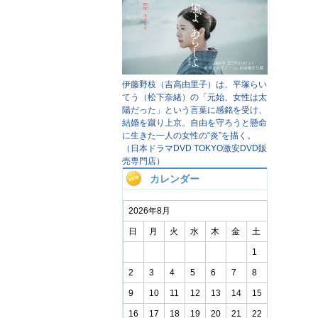
伊藤野枝（吉高由里子）は、平塚らい
てう（松下奈緒）の「元始、女性は太
陽だった」という言葉に感銘を受け、
結婚を蹴り上京。自由を守ろうと懸命
に生きた一人の女性の“炎”を描く。
（日本ドラマDVD TOKYO激安DVD販
売専門店）
カレンダー
2026年8月
日
月
火
水
木
金
土
1
2
3
4
5
6
7
8
9
10
11
12
13
14
15
16
17
18
19
20
21
22