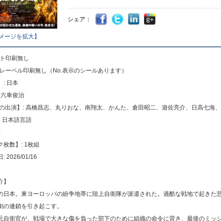
シェア：
メージを拡大】
ット印刷無し
トレーベル印刷無し（No.表示のシールあります）
: 日本
 六車俊治
声の出演】: 高橋昌志、丸りおな、南翔太、かんた、倉田昭二、遊佐亮介、日高七海
: 日本語言語
:
枚数】: 1枚組
2026/01/16
介】
の日本。東ヨーロッパの紛争地帯に陸上自衛隊が派遣された。過酷な戦地で起きた
劇の連鎖を引き起こす。
元自衛官が、戦場で大きな傷を負った部下のために組織の命令に背き、最後のミッ