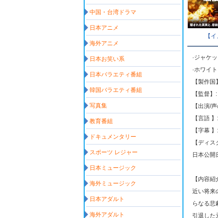
中国・台湾ドラマ
日本アニメ
【イ
海外アニメ
·ジャケ
日本お笑い系
·ホワイ
日本バラエティ番組
【製作国】
韓国バラエティ番組
【監督】:
写真集
【出演/
【言語 】
教育番組
【字幕 】
ドキュメンタリー
【ディスク
スポーツ レジャー
日本公開日: 
日本ミュージック
【内容紹
海外ミュージック
近い将来
日本アダルト
らなる悲
海外アダルト
引退した