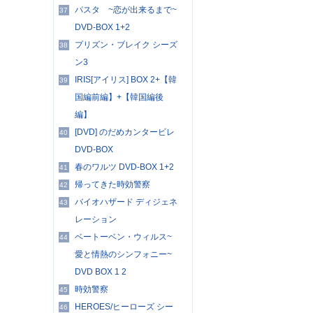
パスタ ~恋が出来るまで~
37
DVD-BOX 1+2
プリズン・ブレイク シーズ
38
ン3
IRIS[アイリス] BOX 2+【韓
39
国編前編】+【韓国編後
編】
[DVD] のだめカンタービレ
40
DVD-BOX
春のワルツ DVD-BOX 1+2
41
帰ってきた時効警察
42
バイオハザード ディジェネ
43
レーション
ベートーベン・ウィルス~
44
愛と情熱のシンフォニー~
DVD BOX 1 2
時効警察
45
HEROES/ヒーローズ シー
46