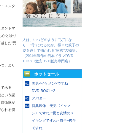
ン・エンタ
スタントマ
もかと繰り
人は、いつどのように“父”にな
越した“異
り、“母”になるのか。様々な親子の
姿を通して描かれる“家族”の物語。
（2024年製作の日本ドラマDVD
TOKYO激安DVD販売専門店）
つつ、より
ホットセール
美男<イケメン>ですね
01
けである
DVD-BOX1 +2
織という認
アバター
02
、自衛隊が
特典映像 美男〈イケメ
03
げられる個
ン〉ですね ~愛と友情のメ
イキングですね~ 前半+後半
ですね