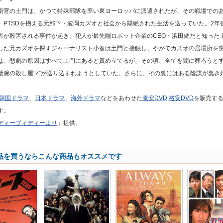
衛官の土門は、かつて特殊部隊を率い東ヨーロッパに派遣されたが、その戦場での
、PTSDを抱える元部下・波岡カズオと社会から隔絶された生活を送っていた。2年
者が殺害される事件が起き、犯人が最先端ロボット企業のCEO・浜田健だと知った
した兄カズオを探すジャーナリスト小春は土門と接触し、やがてカズオの居場所を
は、悲劇の原因はすべて土門にあると責め立てるが、その頃、全てを闇に葬ろうと
凄腕の殺し屋”Z”が送り込まれようとしていた。さらに、その裏にはある陰謀が蠢き
韓国ドラマ
、
日本ドラマ
、
海外ドラマ
などをあわせた
激安DVD
,
格安DVD
を販売す
す。
ディーブィディーより
」提供。
品を買うならこんな商品もオススメです