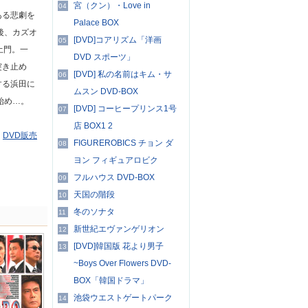
宮（クン）・Love in
04
ある悲劇を
Palace BOX
後、カズオ
[DVD]コアリズム「洋画
05
土門。一
DVD スポーツ」
突き止め
[DVD] 私の名前はキム・サ
06
する浜田に
ムスン DVD-BOX
始め…。
[DVD] コーヒープリンス1号
07
店 BOX1 2
る
DVD販売
FIGUREROBICS チョン ダ
08
ヨン フィギュアロビク
フルハウス DVD-BOX
09
天国の階段
10
冬のソナタ
11
新世紀エヴァンゲリオン
12
[DVD]韓国版 花より男子
13
~Boys Over Flowers DVD-
BOX「韓国ドラマ」
池袋ウエストゲートパーク
14