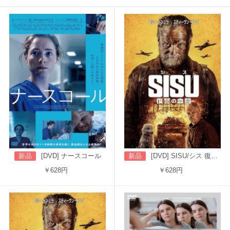
新品
[DVD] ナースコール
新品
[DVD] SISU/シス 復讐の血闘（吹替版）
￥628円
￥628円