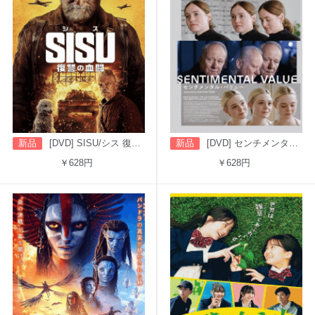
新品
[DVD] SISU/シス 復讐の血闘（字幕版）
新品
[DVD] センチメンタル・バリュー
￥628円
￥628円