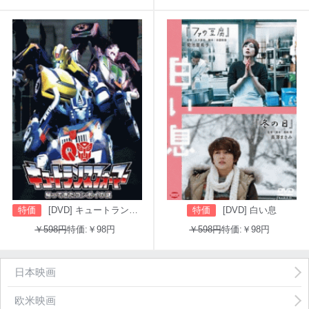
特価
[DVD] キュートランスフォーマー 帰ってきたコンボイの謎
特価
[DVD] 白い息
￥598円
特価:￥98円
￥598円
特価:￥98円
日本映画
欧米映画