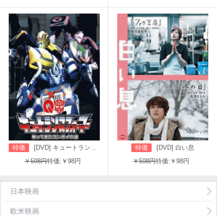
特価
[DVD] キュートランスフォーマー 帰ってきたコンボイの謎
特価
[DVD] 白い息
￥598円
特価:￥98円
￥598円
特価:￥98円
日本映画
欧米映画