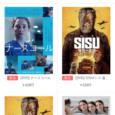
新品
[DVD] ナースコール
新品
[DVD] SISU/シス 復讐の血闘（吹替版）
￥628円
￥628円