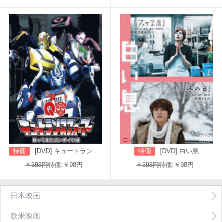
特価
[DVD] キュートランスフォーマー 帰ってきたコンボイの謎
特価
[DVD] 白い息
￥598円
特価:￥98円
￥598円
特価:￥98円
日本映画
欧米映画