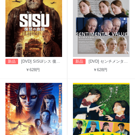
新品
[DVD] SISU/シス 復讐の血闘（字幕版）
新品
[DVD] センチメンタル・バリュー
￥628円
￥628円