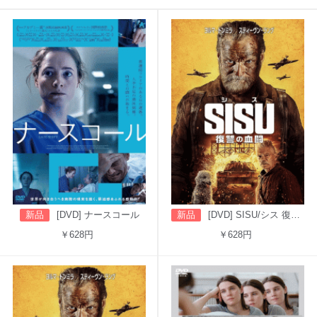
新品
[DVD] ナースコール
新品
[DVD] SISU/シス 復讐の血闘（吹替版）
￥628円
￥628円