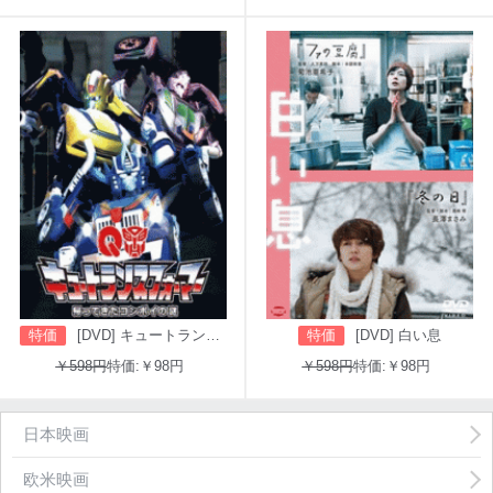
特価
[DVD] キュートランスフォーマー 帰ってきたコンボイの謎
特価
[DVD] 白い息
￥598円
特価:￥98円
￥598円
特価:￥98円
日本映画
欧米映画