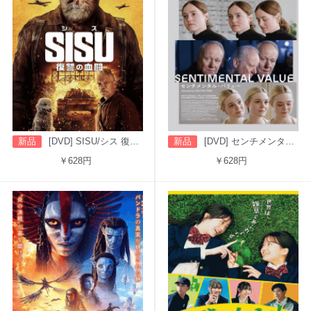
新品
[DVD] SISU/シス 復讐の血闘（字幕版）
新品
[DVD] センチメンタル・バリュー
￥628円
￥628円