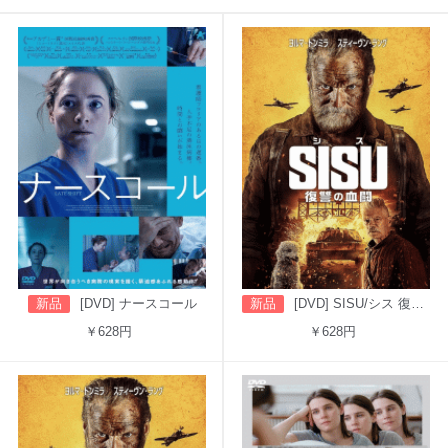
新品
[DVD] ナースコール
新品
[DVD] SISU/シス 復讐の血闘（吹替版）
￥628円
￥628円