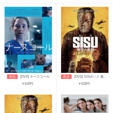
新品
[DVD] ナースコール
新品
[DVD] SISU/シス 復讐の血闘（吹替版）
￥628円
￥628円