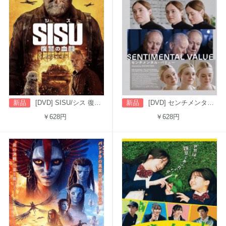
新品
[DVD] SISU/シス 復讐の血闘（字幕版）
新品
[DVD] センチメンタル・バリュー
￥628円
￥628円