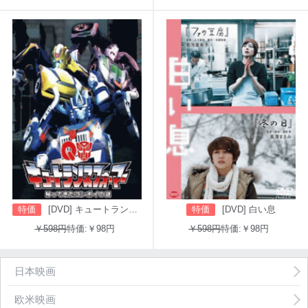
特価
[DVD] キュートランスフォーマー 帰ってきたコンボイの謎
特価
[DVD] 白い息
￥598円
特価:￥98円
￥598円
特価:￥98円
日本映画
欧米映画