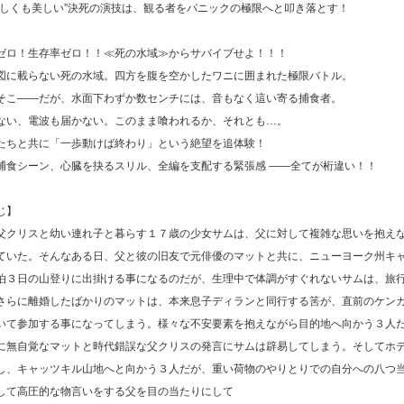
々しくも美しい”決死の演技は、観る者をパニックの極限へと叩き落とす！
ゼロ！生存率ゼロ！！≪死の水域≫からサバイブせよ！！！
図に載らない死の水域。四方を腹を空かしたワニに囲まれた極限バトル。
そこ――だが、水面下わずか数センチには、音もなく這い寄る捕食者。
ない、電波も届かない。このまま喰われるか、それとも…。
たちと共に「一歩動けば終わり」という絶望を追体験！
捕食シーン、心臓を抉るスリル、全編を支配する緊張感 ――全てが桁違い！！
じ】
父クリスと幼い連れ子と暮らす１７歳の少女サムは、父に対して複雑な思いを抱え
ていた。そんなある日、父と彼の旧友で元俳優のマットと共に、ニューヨーク州キ
泊３日の山登りに出掛ける事になるのだが、生理中で体調がすぐれないサムは、旅
さらに離婚したばかりのマットは、本来息子ディランと同行する筈が、直前のケン
いて参加する事になってしまう。様々な不安要素を抱えながら目的地へ向かう３人
に無自覚なマットと時代錯誤な父クリスの発言にサムは辟易してしまう。そしてホ
し、キャッツキル山地へと向かう３人だが、重い荷物のやりとりでの自分への八つ
して高圧的な物言いをする父を目の当たりにして