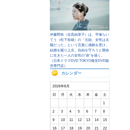
伊藤野枝（吉高由里子）は、平塚らい
てう（松下奈緒）の「元始、女性は太
陽だった」という言葉に感銘を受け、
結婚を蹴り上京。自由を守ろうと懸命
に生きた一人の女性の“炎”を描く。
（日本ドラマDVD TOKYO激安DVD販
売専門店）
カレンダー
2026年8月
日
月
火
水
木
金
土
1
2
3
4
5
6
7
8
9
10
11
12
13
14
15
16
17
18
19
20
21
22