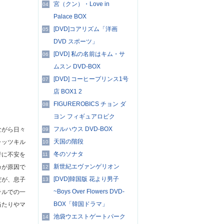
宮（クン）・Love in
04
Palace BOX
[DVD]コアリズム「洋画
05
DVD スポーツ」
[DVD] 私の名前はキム・サ
06
ムスン DVD-BOX
[DVD] コーヒープリンス1号
07
店 BOX1 2
FIGUREROBICS チョン ダ
08
ヨン フィギュアロビク
フルハウス DVD-BOX
ながら日々
09
天国の階段
ャッツキル
10
冬のソナタ
行に不安を
11
新世紀エヴァンゲリオン
カが原因で
12
[DVD]韓国版 花より男子
だが、息子
13
~Boys Over Flowers DVD-
テルでの一
BOX「韓国ドラマ」
当たりやマ
池袋ウエストゲートパーク
14