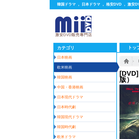
韓国ドラマ
,
日本ドラマ
,
格安DVD
,
激安D
トッ
カテゴリ
日本映画
欧米映画
[DV
韓国映画
版）
中国・香港映画
日本現代ドラマ
日本時代劇
韓国現代ドラマ
韓国時代劇
欧米ドラマ