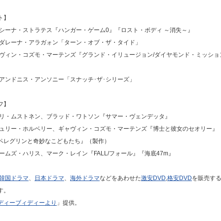
ト】
アシーナ・ストラテス『ハンガー・ゲーム0』『ロスト・ボディ ～消失～』
マダレーナ・アラガォン「ターン・オブ・ザ・タイド」
ャヴィン・コズモ・マーテンズ『グランド・イリュージョン/ダイヤモンド・ミッショ
:アンドニス・アンソニー「スナッチ･ザ･シリーズ」
フ】
ネリ・ムストネン、ブラッド・ワトソン『サマー・ヴェンデッタ』
シュリー・ホルベリー、ギャヴィン・コズモ・マーテンズ『博士と彼女のセオリー』
ペレグリンと奇妙なこどもたち』（製作）
ェームズ・ハリス、マーク・レイン『FALL/フォール』『海底47m』
韓国ドラマ
、
日本ドラマ
、
海外ドラマ
などをあわせた
激安DVD
,
格安DVD
を販売す
す。
ディーブィディーより
」提供。