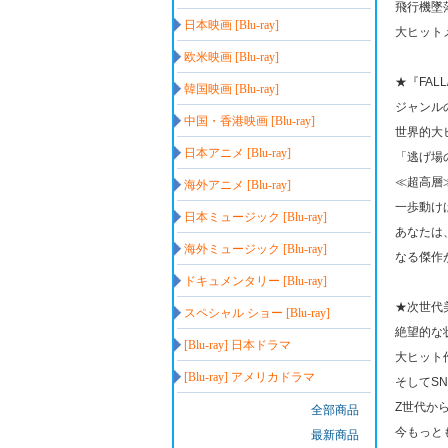
飛行機墜
日本映画 [Blu-ray]
大ヒット
欧米映画 [Blu-ray]
★『FAL
韓国映画 [Blu-ray]
ジャンル
中国・香港映画 [Blu-ray]
世界的大
日本アニメ [Blu-ray]
「逃げ場
≪超高層
海外アニメ [Blu-ray]
一歩動け
日本ミュージック [Blu-ray]
あなたは
海外ミュージック [Blu-ray]
なる傑作
ドキュメンタリー [Blu-ray]
★次世代
スペシャル ショー [Blu-ray]
絶望的な
[Blu-ray] 日本ドラマ
大ヒット
[Blu-ray] アメリカドラマ
そしてS
Z世代か
全部商品
今もっと
最新商品