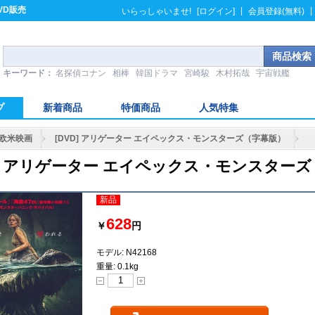
VD販売
|
|
いらっしゃいませ!
[ログイン]
会員登録(無料)
キーワード：
名探偵コナン
相棒
韓国ドラマ
宮崎駿
木村拓哉
宇宙戦艦
プ
新着商品
特価商品
人気特集
欧米映画
[DVD] アリゲーター エイペックス・モンスターズ（字幕版）
D] アリゲーター エイペックス・モンスター
新品
628
￥
円
モデル: N42168
重量: 0.1kg