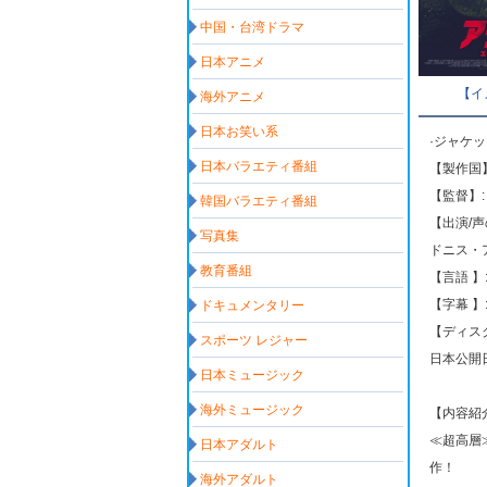
中国・台湾ドラマ
日本アニメ
【イ
海外アニメ
日本お笑い系
·ジャケ
日本バラエティ番組
【製作国】
【監督】
韓国バラエティ番組
【出演/
写真集
ドニス・
教育番組
【言語 】
【字幕 】
ドキュメンタリー
【ディスク
スポーツ レジャー
日本公開日: 
日本ミュージック
海外ミュージック
【内容紹
≪超高層
日本アダルト
作！
海外アダルト