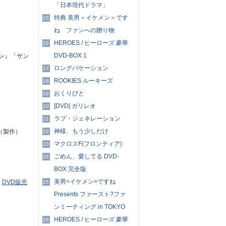
「日本現代ドラマ」
特典 美男＜イケメン＞です
15
ね ファンへの贈り物
HEROES / ヒーローズ 豪華
16
DVD-BOX 1
ン』「サン
ロングバケーション
17
ROOKIES ルーキーズ
18
おくりびと
19
[DVD] ガリレオ
20
ラブ・ジェネレーション
21
神様、もう少しだけ
（製作）
22
マクロスF(フロンティア)
23
ごめん、愛してる DVD-
24
BOX 完全版
美男<イケメン>ですね
る
DVD販売
25
Presents ファースト?ファ
ンミーティング in TOKYO
HEROES / ヒーローズ 豪華
26