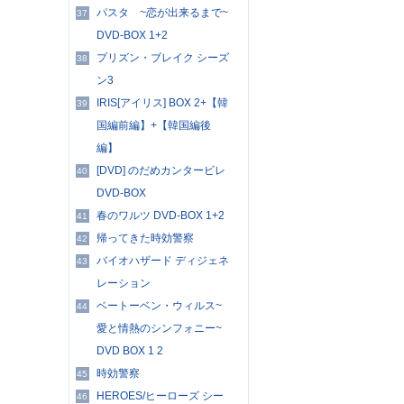
パスタ ~恋が出来るまで~
37
DVD-BOX 1+2
プリズン・ブレイク シーズ
38
ン3
IRIS[アイリス] BOX 2+【韓
39
国編前編】+【韓国編後
編】
[DVD] のだめカンタービレ
40
DVD-BOX
春のワルツ DVD-BOX 1+2
41
帰ってきた時効警察
42
バイオハザード ディジェネ
43
レーション
ベートーベン・ウィルス~
44
愛と情熱のシンフォニー~
DVD BOX 1 2
時効警察
45
HEROES/ヒーローズ シー
46