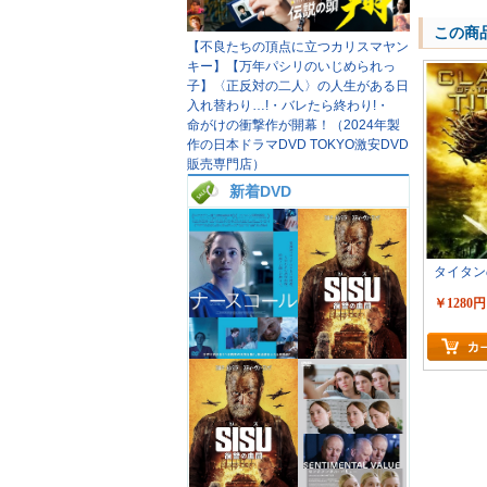
この商
【不良たちの頂点に立つカリスマヤン
キー】【万年パシリのいじめられっ
子】〈正反対の二人〉の人生がある日
入れ替わり…!・バレたら終わり!・
命がけの衝撃作が開幕！（2024年製
作の日本ドラマDVD TOKYO激安DVD
販売専門店）
新着DVD
タイタン
￥1280円