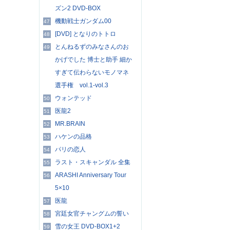
ズン2 DVD-BOX
機動戦士ガンダム00
47
[DVD] となりのトトロ
48
とんねるずのみなさんのお
49
かげでした 博士と助手 細か
すぎて伝わらないモノマネ
選手権 vol.1-vol.3
ウォンテッド
50
医龍2
51
MR.BRAIN
52
ハケンの品格
53
パリの恋人
54
ラスト・スキャンダル 全集
55
ARASHI Anniversary Tour
56
5×10
医龍
57
宮廷女官チャングムの誓い
58
雪の女王 DVD-BOX1+2
59