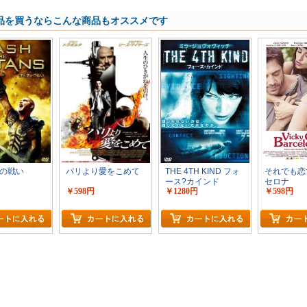
品を買うならこんな商品もオススメです
の戦い
パリより愛をこめて
THE 4TH KIND フォ
それでも恋
ース?カインド
セロナ
￥598円
￥1280円
￥598円