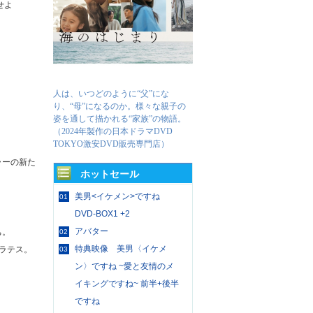
せよ
人は、いつどのように“父”にな
り、“母”になるのか。様々な親子の
姿を通して描かれる“家族”の物語。
。
（2024年製作の日本ドラマDVD
TOKYO激安DVD販売専門店）
ラーの新た
ホットセール
美男<イケメン>ですね
01
DVD-BOX1 +2
アバター
ち。
02
特典映像 美男〈イケメ
ラテス。
03
ン〉ですね ~愛と友情のメ
イキングですね~ 前半+後半
ですね