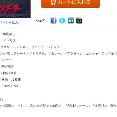
シェア：
メージを拡大】
ット印刷無し
: イギリス
: タネリ・ムストネン、ブラッド・ワトソン
声の出演】: アシーナ・ストラテス、マダレーナ・アラガォン、エリシャ・アップル
アンソニー
: 英語言語
: 日本語字幕
枚数】: 1枚組
2026/07/03
介】
≫≪深海≫―そして、次なる絶望は≪水面≫。『FALL/フォール』『海底47m』製