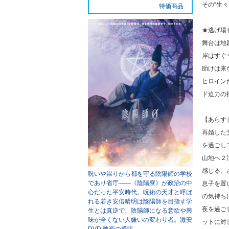
その“生
特価商品
★逃げ場
舞台は地
岸はすぐ
助けは来
ヒロイン
ド迫力の
【あらす
再婚した
を過ごし
山地へ２
感じる。
呪いや祟りから都を守る陰陽師の学校
であり省庁――《陰陽寮》が政治の中
息子を置
心だった平安時代。呪術の天才と呼ば
の気持ち
れる若き安倍晴明は陰陽師を目指す学
夜を過ご
生とは真逆で、陰陽師になる意欲や興
味が全くない人嫌いの変わり者。
激安
ットに対