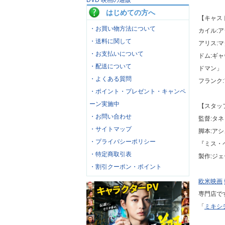
DVD 映画の通販
はじめての方へ
【キャス
・お買い物方法について
カイル:
・送料に関して
アリス:
・お支払いについて
ドム:ギ
・配送について
ドマン」
・よくある質問
フランク
・ポイント・プレゼント・キャンペ
ーン実施中
【スタッ
・お問い合わせ
監督:タ
・サイトマップ
脚本:ア
・プライバシーポリシー
『ミス・
・特定商取引表
製作:ジ
・割引クーポン・ポイント
欧米映画
専門店で
「
ミキシ