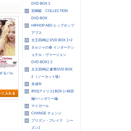
DVD-BOX 2
宮崎駿 COLLECTION
27
DVD-BOX
HIPHOP ABS ヒップホップ
28
アブス
太王四神記 DVD BOX 1+2
29
タルジャの春 インターナシ
30
ョナル・ヴァージョン
DVD-BOX1 2
太王四神記 豪華DVD BOX
31
するバル
2 （ノーカット版）
未成年
32
IRIS[アイリス] BOX 1+秋田
33
編+ハンガリー編
マイガール
34
CHANGE チェンジ
35
プリズン・ブレイク シー
36
ズン1