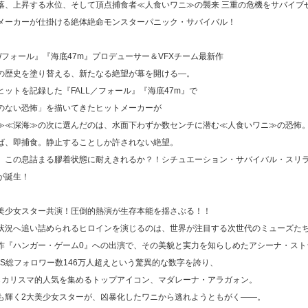
落、上昇する水位、そして頂点捕食者≪人食いワニ≫の襲来 三重の危機をサバイブ
メーカーが仕掛ける絶体絶命モンスターパニック・サバイバル！
L/フォール』『海底47m』プロデューサー＆VFXチーム最新作
の歴史を塗り替える、新たなる絶望が幕を開ける―。
ヒットを記録した『FALL／フォール』『海底47m』で
のない恐怖」を描いてきたヒットメーカーが
≫≪深海≫の次に選んだのは、水面下わずか数センチに潜む≪人食いワニ≫の恐怖
ば、即捕食。静止することしか許されない絶望。
、この息詰まる膠着状態に耐えきれるか？！シチュエーション・サバイバル・スリ
が誕生！
美少女スター共演！圧倒的熱演が生存本能を揺さぶる！！
状況へ追い詰められるヒロインを演じるのは、世界が注目する次世代のミューズた
作『ハンガー・ゲーム0』への出演で、その美貌と実力を知らしめたアシーナ・スト
NS総フォロワー数146万人超えという驚異的な数字を誇り、
らカリスマ的人気を集めるトップアイコン、マダレーナ・アラガォン。
も輝く2大美少女スターが、凶暴化したワニから逃れようともがく――。