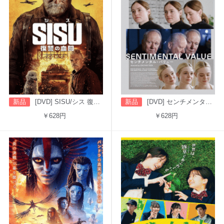
新品
[DVD] SISU/シス 復讐の血闘（字幕版）
新品
[DVD] センチメンタル・バリュー
￥628円
￥628円