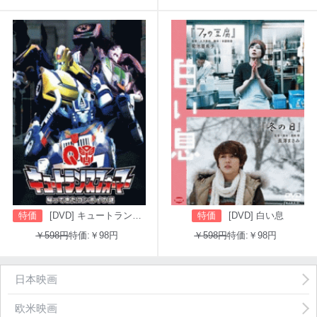
特価
[DVD] キュートランスフォーマー 帰ってきたコンボイの謎
特価
[DVD] 白い息
￥598円
特価:￥98円
￥598円
特価:￥98円
日本映画
欧米映画