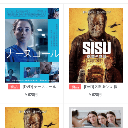
新品
[DVD] ナースコール
新品
[DVD] SISU/シス 復讐の血闘（吹替版）
￥628円
￥628円