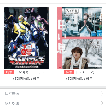
特価
[DVD] キュートランスフォーマー 帰ってきたコンボイの謎
特価
[DVD] 白い息
￥598円
特価:￥98円
￥598円
特価:￥98円
日本映画
欧米映画