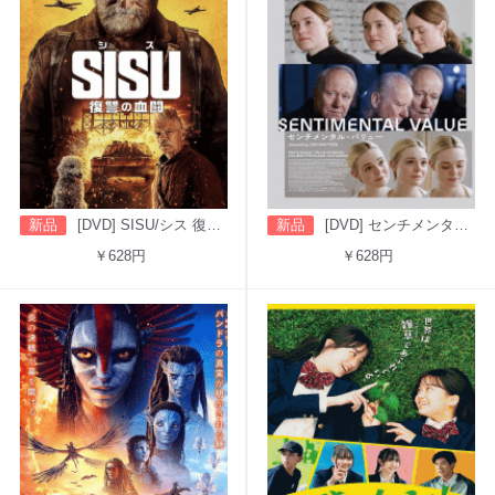
新品
[DVD] SISU/シス 復讐の血闘（字幕版）
新品
[DVD] センチメンタル・バリュー
￥628円
￥628円