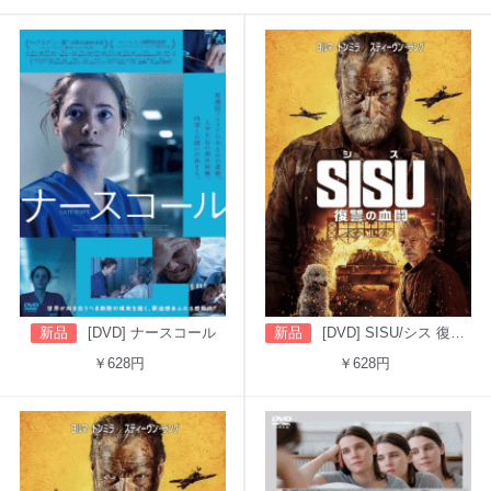
新品
[DVD] ナースコール
新品
[DVD] SISU/シス 復讐の血闘（吹替版）
￥628円
￥628円