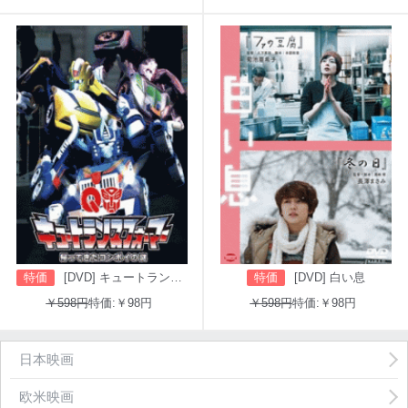
特価
[DVD] キュートランスフォーマー 帰ってきたコンボイの謎
特価
[DVD] 白い息
￥598円
特価:￥98円
￥598円
特価:￥98円
日本映画
欧米映画