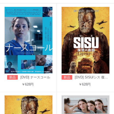
新品
[DVD] ナースコール
新品
[DVD] SISU/シス 復讐の血闘（吹替版）
￥628円
￥628円