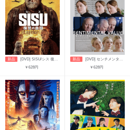
新品
[DVD] SISU/シス 復讐の血闘（字幕版）
新品
[DVD] センチメンタル・バリュー
￥628円
￥628円