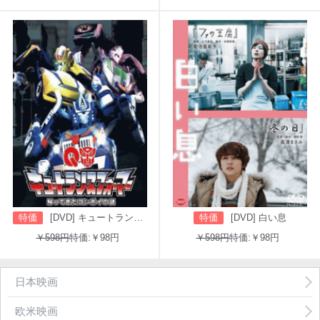
特価
[DVD] キュートランスフォーマー 帰ってきたコンボイの謎
特価
[DVD] 白い息
￥598円
特価:￥98円
￥598円
特価:￥98円
日本映画
欧米映画