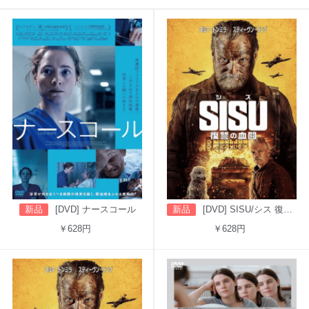
新品
[DVD] ナースコール
新品
[DVD] SISU/シス 復讐の血闘（吹替版）
￥628円
￥628円