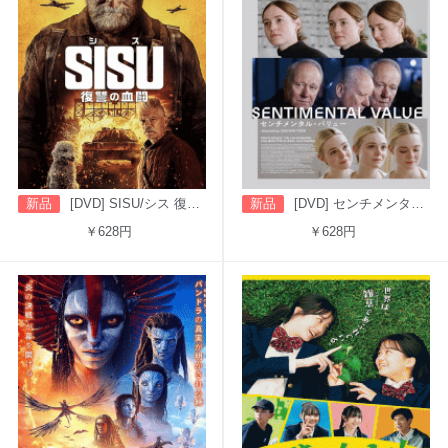
新品
[DVD] SISU/シス 復讐の血闘（字幕版）
新品
[DVD] センチメンタル・バリュー
￥628円
￥628円