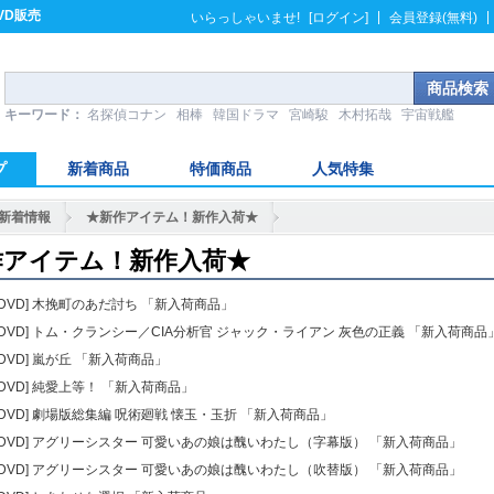
VD販売
|
|
いらっしゃいませ!
[ログイン]
会員登録(無料)
キーワード：
名探偵コナン
相棒
韓国ドラマ
宮崎駿
木村拓哉
宇宙戦艦
プ
新着商品
特価商品
人気特集
新着情報
★新作アイテム！新作入荷★
作アイテム！新作入荷★
3 [DVD] 木挽町のあだ討ち 「新入荷商品」
4 [DVD] トム・クランシー／CIA分析官 ジャック・ライアン 灰色の正義 「新入荷商品
 [DVD] 嵐が丘 「新入荷商品」
 [DVD] 純愛上等！ 「新入荷商品」
7 [DVD] 劇場版総集編 呪術廻戦 懐玉・玉折 「新入荷商品」
8 [DVD] アグリーシスター 可愛いあの娘は醜いわたし（字幕版） 「新入荷商品」
9 [DVD] アグリーシスター 可愛いあの娘は醜いわたし（吹替版） 「新入荷商品」