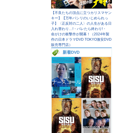
【不良たちの頂点に立つカリスマヤン
キー】【万年パシリのいじめられっ
子】〈正反対の二人〉の人生がある日
入れ替わり…!・バレたら終わり!・
命がけの衝撃作が開幕！（2024年製
作の日本ドラマDVD TOKYO激安DVD
販売専門店）
新着DVD