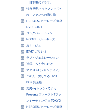
「日本現代ドラマ」
特典 美男＜イケメン＞です
15
ね ファンへの贈り物
HEROES / ヒーローズ 豪華
16
DVD-BOX 1
ロングバケーション
17
ROOKIES ルーキーズ
18
おくりびと
19
[DVD] ガリレオ
20
ラブ・ジェネレーション
21
神様、もう少しだけ
22
マクロスF(フロンティア)
23
ごめん、愛してる DVD-
24
BOX 完全版
美男<イケメン>ですね
25
Presents ファースト?ファ
ンミーティング in TOKYO
HEROES / ヒーローズ 豪華
26