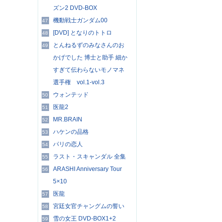
ズン2 DVD-BOX
機動戦士ガンダム00
47
[DVD] となりのトトロ
48
とんねるずのみなさんのお
49
かげでした 博士と助手 細か
すぎて伝わらないモノマネ
選手権 vol.1-vol.3
ウォンテッド
50
医龍2
51
MR.BRAIN
52
ハケンの品格
53
パリの恋人
54
ラスト・スキャンダル 全集
55
ARASHI Anniversary Tour
56
5×10
医龍
57
宮廷女官チャングムの誓い
58
雪の女王 DVD-BOX1+2
59