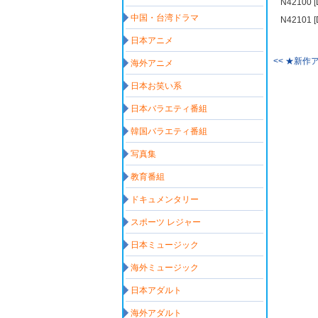
N4210
中国・台湾ドラマ
N4210
日本アニメ
<< ★新
海外アニメ
日本お笑い系
日本バラエティ番組
韓国バラエティ番組
写真集
教育番組
ドキュメンタリー
スポーツ レジャー
日本ミュージック
海外ミュージック
日本アダルト
海外アダルト