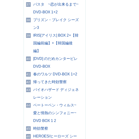
パスタ ~恋が出来るまで~
37
DVD-BOX 1+2
プリズン・ブレイク シーズ
38
ン3
IRIS[アイリス] BOX 2+【韓
39
国編前編】+【韓国編後
編】
[DVD] のだめカンタービレ
40
DVD-BOX
春のワルツ DVD-BOX 1+2
41
帰ってきた時効警察
42
バイオハザード ディジェネ
43
レーション
ベートーベン・ウィルス~
44
愛と情熱のシンフォニー~
DVD BOX 1 2
時効警察
45
HEROES/ヒーローズ シー
46