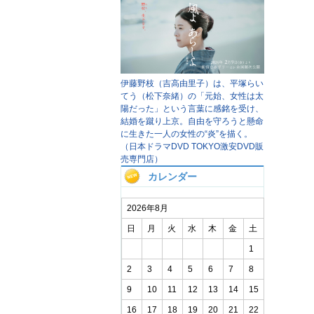
伊藤野枝（吉高由里子）は、平塚らい
てう（松下奈緒）の「元始、女性は太
陽だった」という言葉に感銘を受け、
結婚を蹴り上京。自由を守ろうと懸命
に生きた一人の女性の“炎”を描く。
（日本ドラマDVD TOKYO激安DVD販
売専門店）
カレンダー
2026年8月
日
月
火
水
木
金
土
1
2
3
4
5
6
7
8
9
10
11
12
13
14
15
16
17
18
19
20
21
22