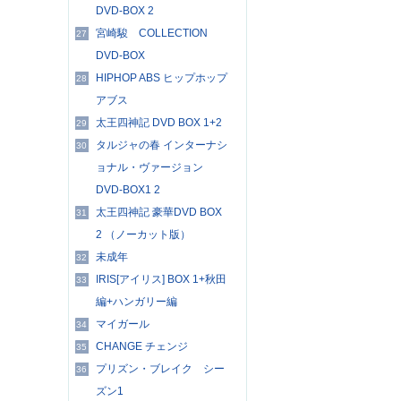
DVD-BOX 2
宮崎駿 COLLECTION
27
DVD-BOX
HIPHOP ABS ヒップホップ
28
アブス
太王四神記 DVD BOX 1+2
29
タルジャの春 インターナシ
30
ョナル・ヴァージョン
DVD-BOX1 2
太王四神記 豪華DVD BOX
31
2 （ノーカット版）
未成年
32
IRIS[アイリス] BOX 1+秋田
33
編+ハンガリー編
マイガール
34
CHANGE チェンジ
35
プリズン・ブレイク シー
36
ズン1