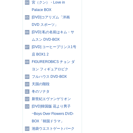
宮（クン）・Love in
04
Palace BOX
[DVD]コアリズム「洋画
05
DVD スポーツ」
[DVD] 私の名前はキム・サ
06
ムスン DVD-BOX
[DVD] コーヒープリンス1号
07
店 BOX1 2
FIGUREROBICS チョン ダ
08
ヨン フィギュアロビク
フルハウス DVD-BOX
09
天国の階段
10
冬のソナタ
11
新世紀エヴァンゲリオン
12
[DVD]韓国版 花より男子
13
~Boys Over Flowers DVD-
BOX「韓国ドラマ」
池袋ウエストゲートパーク
14