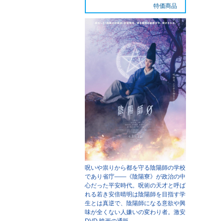
特価商品
呪いや祟りから都を守る陰陽師の学校
であり省庁――《陰陽寮》が政治の中
心だった平安時代。呪術の天才と呼ば
れる若き安倍晴明は陰陽師を目指す学
生とは真逆で、陰陽師になる意欲や興
味が全くない人嫌いの変わり者。
激安