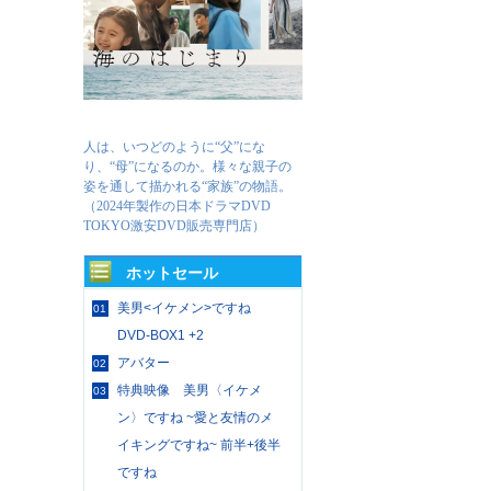
人は、いつどのように“父”にな
り、“母”になるのか。様々な親子の
姿を通して描かれる“家族”の物語。
（2024年製作の日本ドラマDVD
TOKYO激安DVD販売専門店）
ホットセール
美男<イケメン>ですね
01
DVD-BOX1 +2
アバター
02
特典映像 美男〈イケメ
03
ン〉ですね ~愛と友情のメ
イキングですね~ 前半+後半
ですね