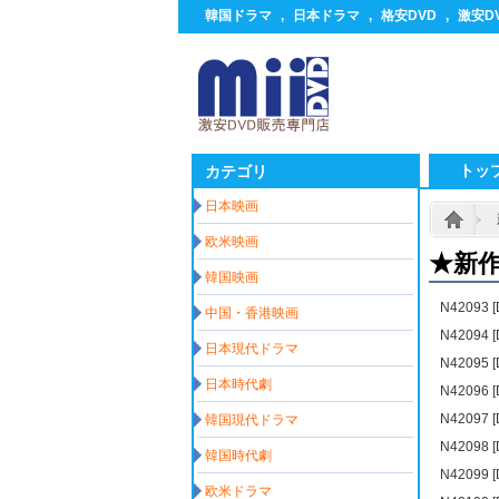
韓国ドラマ
,
日本ドラマ
,
格安DVD
,
激安D
トッ
カテゴリ
日本映画
欧米映画
★新
韓国映画
N4209
中国・香港映画
N4209
日本現代ドラマ
N42095
日本時代劇
N42096
N4209
韓国現代ドラマ
N4209
韓国時代劇
N4209
欧米ドラマ