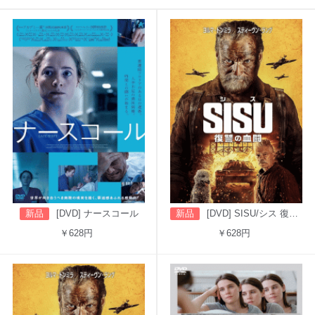
新品
[DVD] ナースコール
新品
[DVD] SISU/シス 復讐の血闘（吹替版）
￥628円
￥628円