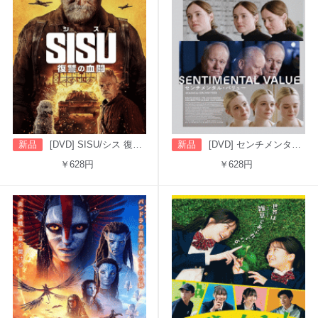
新品
[DVD] SISU/シス 復讐の血闘（字幕版）
新品
[DVD] センチメンタル・バリュー
￥628円
￥628円