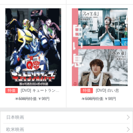
特価
[DVD] キュートランスフォーマー 帰ってきたコンボイの謎
特価
[DVD] 白い息
￥598円
特価:￥98円
￥598円
特価:￥98円
日本映画
欧米映画